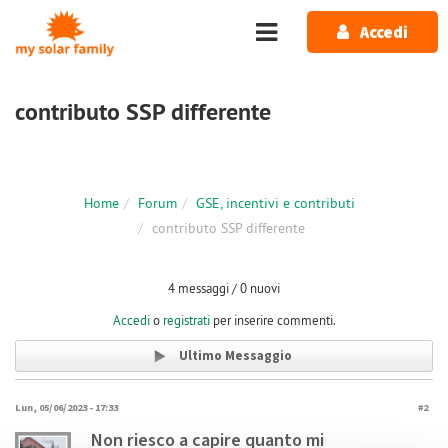
Salta al contenuto principale
Accedi
contributo SSP differente
Home
Forum
GSE, incentivi e contributi
contributo SSP differente
4 messaggi / 0 nuovi
Accedi
o
registrati
per inserire commenti.
Ultimo Messaggio
Lun, 05/06/2023 - 17:33
#2
Non riesco a capire quanto mi