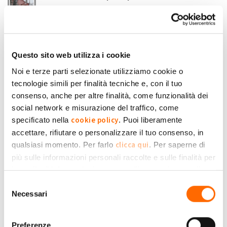
Non riesco a capire quanto mi spetta in euro dicontrbuto per
l'anno 2022
Angelo51
Submitted by Angelo51 on Lun, 05/06/2023 - 17:33
Questo sito web utilizza i cookie
+1
-1
0
Noi e terze parti selezionate utilizziamo cookie o
tecnologie simili per finalità tecniche e, con il tuo
Accedi
o
registrati
per inserire commenti.
Torna Su
consenso, anche per altre finalità, come funzionalità dei
social network e misurazione del traffico, come
cookie policy
specificato nella
. Puoi liberamente
Mar, 06/06/2023 - 10:34
#3
accettare, rifiutare o personalizzare il tuo consenso, in
contributo
clicca qui
qualsiasi momento. Per farlo
. Per saperne di
consolati a me pagano 0,14 ...
più sulle informazioni personali raccolte e sulle finalità per
Simone
le quali tali informazioni saranno utilizzate, si prega di
Moioli
Submitted by Simone Moioli on Mar, 06/06/2023 - 10:34
Privacy Policy
fare riferimento alla nostra
.
Selezione
Necessari
+1
-1
del
0
consenso
Accedi
o
registrati
per inserire commenti.
Torna Su
Preferenze