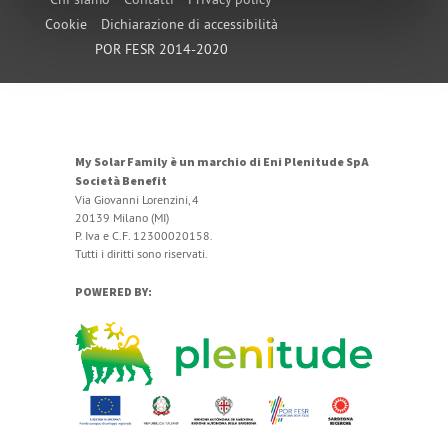
Cookie
Dichiarazione di accessibilità
POR FESR 2014-2020
My Solar Family è un marchio di Eni Plenitude SpA
Società Benefit
Via Giovanni Lorenzini, 4
20139 Milano (MI)
P. Iva e C.F. 12300020158.
Tutti i diritti sono riservati.
POWERED BY: