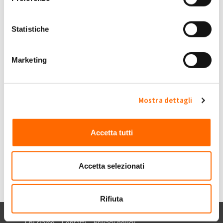
Ven, 28/07/2023 - 18:59
#4
Statistiche
Bonifici
Buonasera, vorrei sapere perché i bonifici che mi sono arrivati,
Marketing
sono minori dell'incentivo da voi conteggiato.
Amazonas
Grazie
Mostra dettagli
Submitted by Amazonas on Ven, 28/07/2023 - 18:59
+1
-1
0
Accetta tutti
Accedi
o
registrati
per inserire commenti.
Torna Su
Accetta selezionati
Rifiuta
Chi siamo
Contatti
Privacy policy