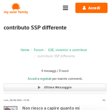
Salta al contenuto principale
Accedi
contributo SSP differente
Home
Forum
GSE, incentivi e contributi
contributo SSP differente
4 messaggi / 0 nuovi
Accedi
o
registrati
per inserire commenti.
Ultimo Messaggio
Lun, 05/06/2023 - 17:33
#2
Non riesco a capire quanto mi