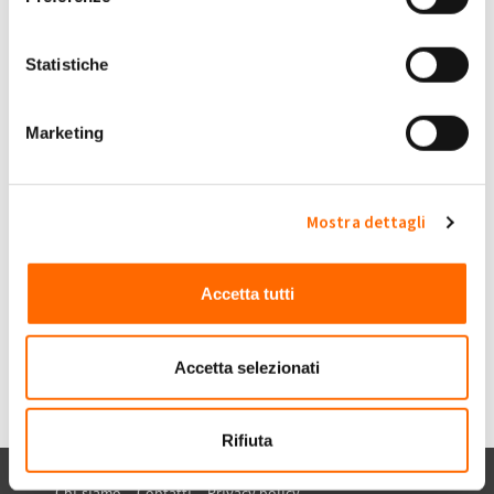
Ven, 28/07/2023 - 18:59
#4
Statistiche
Bonifici
Buonasera, vorrei sapere perché i bonifici che mi sono arrivati,
Marketing
sono minori dell'incentivo da voi conteggiato.
Amazonas
Grazie
Mostra dettagli
Submitted by Amazonas on Ven, 28/07/2023 - 18:59
+1
-1
0
Accetta tutti
Accedi
o
registrati
per inserire commenti.
Torna Su
Accetta selezionati
Rifiuta
Chi siamo
Contatti
Privacy policy