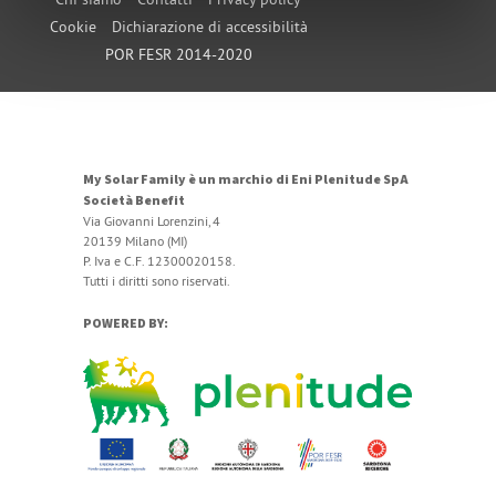
Cookie
Dichiarazione di accessibilità
POR FESR 2014-2020
My Solar Family è un marchio di Eni Plenitude SpA
Società Benefit
Via Giovanni Lorenzini, 4
20139 Milano (MI)
P. Iva e C.F. 12300020158.
Tutti i diritti sono riservati.
POWERED BY: