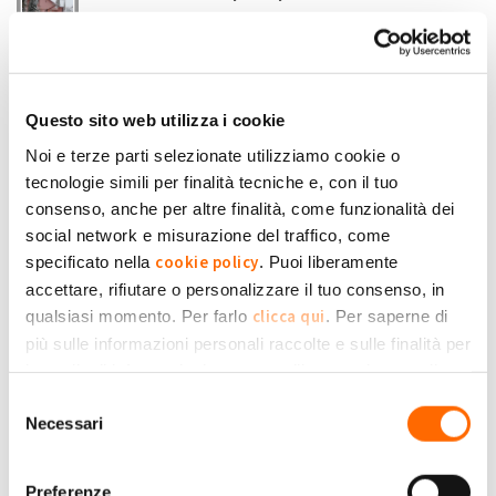
Non riesco a capire quanto mi spetta in euro dicontrbuto per
l'anno 2022
Angelo51
Submitted by Angelo51 on Lun, 05/06/2023 - 17:33
Questo sito web utilizza i cookie
+1
-1
0
Noi e terze parti selezionate utilizziamo cookie o
tecnologie simili per finalità tecniche e, con il tuo
Accedi
o
registrati
per inserire commenti.
Torna Su
consenso, anche per altre finalità, come funzionalità dei
social network e misurazione del traffico, come
cookie policy
specificato nella
. Puoi liberamente
Mar, 06/06/2023 - 10:34
#3
accettare, rifiutare o personalizzare il tuo consenso, in
contributo
clicca qui
qualsiasi momento. Per farlo
. Per saperne di
consolati a me pagano 0,14 ...
più sulle informazioni personali raccolte e sulle finalità per
Simone
le quali tali informazioni saranno utilizzate, si prega di
Moioli
Submitted by Simone Moioli on Mar, 06/06/2023 - 10:34
Privacy Policy
fare riferimento alla nostra
.
Selezione
Necessari
+1
-1
del
0
consenso
Accedi
o
registrati
per inserire commenti.
Torna Su
Preferenze