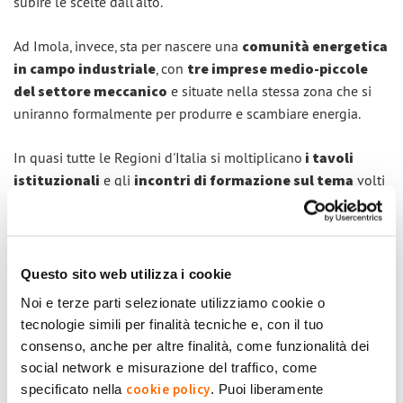
subire le scelte dall'alto.
Ad Imola, invece, sta per nascere una
comunità energetica
in campo industriale
, con
tre imprese medio-piccole
del settore meccanico
e situate nella stessa zona che si
uniranno formalmente per produrre e scambiare energia.
In quasi tutte le Regioni d'Italia si moltiplicano
i tavoli
istituzionali
e gli
incontri di formazione sul tema
volti
ad identificare
modelli, processi e best practices
ma al
momento sono aperti solo agli addetti ai lavori, anche
perchè, come abbiamo scritto più volte, l'Italia è ancora in
attesa del decreto attuativo che stabilirà tutte le regole.
Questo sito web utilizza i cookie
Comprese quelle per chi ha già un impianto fotovoltaico e
Noi e terze parti selezionate utilizziamo cookie o
vorrà entrare a far parte di una Comunità Energetica.
tecnologie simili per finalità tecniche e, con il tuo
consenso, anche per altre finalità, come funzionalità dei
Le Comunità Energetiche
social network e misurazione del traffico, come
cookie policy
specificato nella
. Puoi liberamente