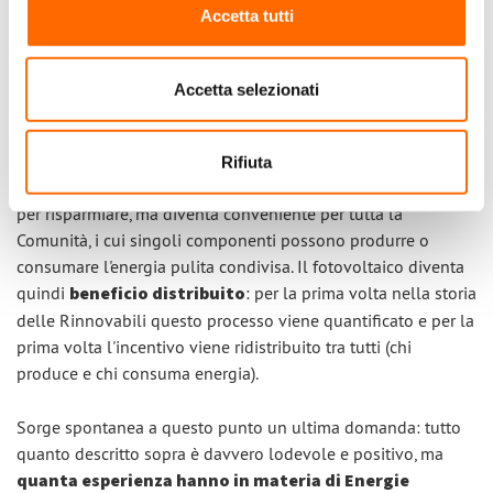
Accetta tutti
gli aderenti alle Comunità Energetiche
e tale
consapevolezza prevede anche la necessità di accompagnare
le persone in questo processo di cambiamento.
Accetta selezionati
3.
Il fotovoltaico diventa finalmente un beneficio per
tutti:
non è più conveniente solo per il singolo proprietario
Rifiuta
che un giorno ha deciso di installare l'impianto sul suo tetto
per risparmiare, ma diventa conveniente per tutta la
Comunità, i cui singoli componenti possono produrre o
consumare l'energia pulita condivisa. Il fotovoltaico diventa
quindi
beneficio distribuito
: per la prima volta nella storia
delle Rinnovabili questo processo viene quantificato e per la
prima volta l'incentivo viene ridistribuito tra tutti (chi
produce e chi consuma energia).
Sorge spontanea a questo punto un ultima domanda: tutto
quanto descritto sopra è davvero lodevole e positivo, ma
quanta esperienza hanno in materia di Energie