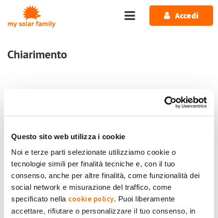
Salta al contenuto principale
Accedi
Chiarimento
Home
Forum
Fotovoltaico
Chiarimento
1 messaggio / 0 nuovi
Questo sito web utilizza i cookie
Accedi
o
registrati
per inserire commenti.
Noi e terze parti selezionate utilizziamo cookie o
tecnologie simili per finalità tecniche e, con il tuo
Ven, 27/06/2025 - 11:37
#1
consenso, anche per altre finalità, come funzionalità dei
Chiarimento
social network e misurazione del traffico, come
Ho un impianto della potenza nominale di 4,2 kW collegato
cookie policy
specificato nella
. Puoi liberamente
ad inverter di 5 kW con doppio ingresso MPPT ma i pannelli
accettare, rifiutare o personalizzare il tuo consenso, in
Antonio
Vivona