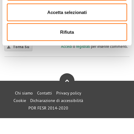
l'inverter il test non lo ripete.
Accetta selezionati
Submitted by kiavet on Lun, 02/01/2023 - 11:47
+1
-1
Rifiuta
0
Accedi
o
registrati
per inserire commenti.
Torna Su
Chi siamo
Contatti
Privacy policy
Cookie
Dichiarazione di accessibilità
POR FESR 2014-2020