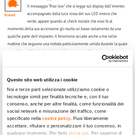
Il messaggio "Riso low" che si legge sul display dall'inverter,
accompagnato dalla luce rossa del suo LED invece che
kiavet
verde, appare quando al check iniziale che esso fa al
momento della sua accensione gli risulta un basso isolamento da una
qualche parte dell'impianto. Il fenomeno accade anche a me nelle
mattine che seguono una nottata particolarmente umida durante la quale
un po' di umidità si insinua in qualche connettore. L'inverter non è
comunque la causa del malfunzionamento ma è solo quello che te lo
segnala, quindi l'intervento dovrebbe essere eseguito da un elettricista
pratico di impianti FV. Importante sarebbe indicare al tecnico almeno la
Questo sito web utilizza i cookie
sezione dell'impianto interessata dal fenomeno in modo da
semplificargli significativamente il lavoro, individuazione che tra l'altro si
Noi e terze parti selezionate utilizziamo cookie o
tecnologie simili per finalità tecniche e, con il tuo
può fare solo in presenza del difetto che con lo scaldarsi dell'aria tende a
consenso, anche per altre finalità, come funzionalità dei
scomparire.
social network e misurazione del traffico, come
Per farlo bisogna agire sugli interruttori dell'impianto, quelli a monte
cookie policy
specificato nella
. Puoi liberamente
dell'inverter che di solito sono due per ogni stringa e dividono l'impianto
accettare, rifiutare o personalizzare il tuo consenso, in
in 4 semistringhe.
clicca qui
qualsiasi momento. Per farlo
. Per saperne di
Procedi in questo modo: