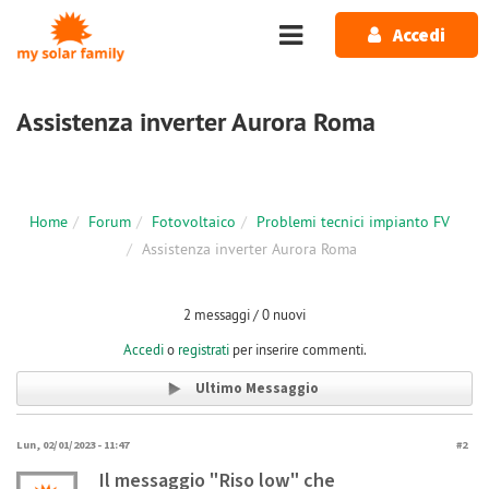
Salta al contenuto principale
Accedi
Assistenza inverter Aurora Roma
Home
Forum
Fotovoltaico
Problemi tecnici impianto FV
Assistenza inverter Aurora Roma
2 messaggi / 0 nuovi
Accedi
o
registrati
per inserire commenti.
Ultimo Messaggio
Lun, 02/01/2023 - 11:47
#2
Il messaggio "Riso low" che