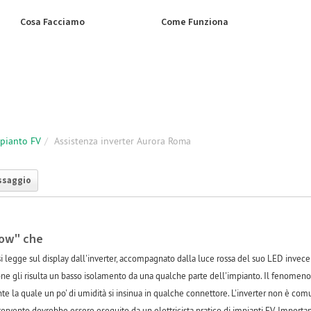
Cosa Facciamo
Come Funziona
mpianto FV
Assistenza inverter Aurora Roma
ssaggio
low" che
i legge sul display dall'inverter, accompagnato dalla luce rossa del suo LED invece
e gli risulta un basso isolamento da una qualche parte dell'impianto. Il fenomen
e la quale un po' di umidità si insinua in qualche connettore. L'inverter non è 
ntervento dovrebbe essere eseguito da un elettricista pratico di impianti FV. Import