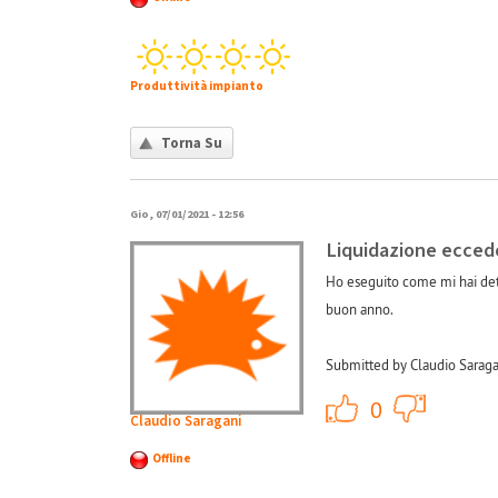
Produttività impianto
Torna Su
Gio, 07/01/2021 - 12:56
Liquidazione ecce
Ho eseguito come mi hai dett
buon anno.
Submitted by Claudio Saraga
+1
0
Claudio Saragani
Offline