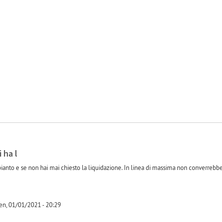
-1
 ha l
anto e se non hai mai chiesto la liquidazione. In linea di massima non converrebbe c
en, 01/01/2021 - 20:29