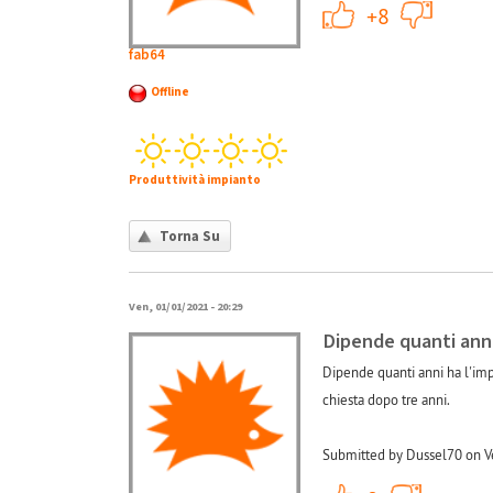
+1
+8
fab64
Offline
Produttività impianto
Torna Su
Ven, 01/01/2021 - 20:29
Dipende quanti anni
Dipende quanti anni ha l'impi
chiesta dopo tre anni.
Submitted by Dussel70 on V