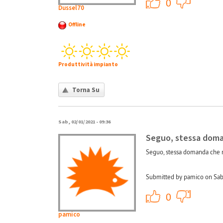
+1
0
Dussel70
Offline
Produttività impianto
Torna Su
Sab, 02/01/2021 - 09:36
Seguo, stessa doma
Seguo, stessa domanda che m
Submitted by pamico on Sab
+1
0
pamico