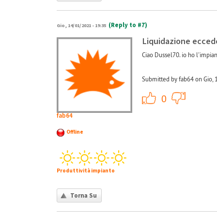
(Reply to #7)
Gio, 14/01/2021 - 19:35
Liquidazione ecce
Ciao Dussel70. io ho l'impian
Submitted by fab64 on Gio, 
+1
0
fab64
Offline
Produttività impianto
Torna Su