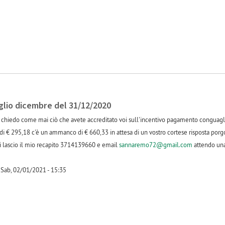
io dicembre del 31/12/2020
i chiedo come mai ciò che avete accreditato voi sull'incentivo pagamento conguag
di € 295,18 c'è un ammanco di € 660,33 in attesa di un vostro cortese risposta porg
i vi lascio il mio recapito 3714139660 e email
sannaremo72@gmail.com
attendo una
Sab, 02/01/2021 - 15:35
-1