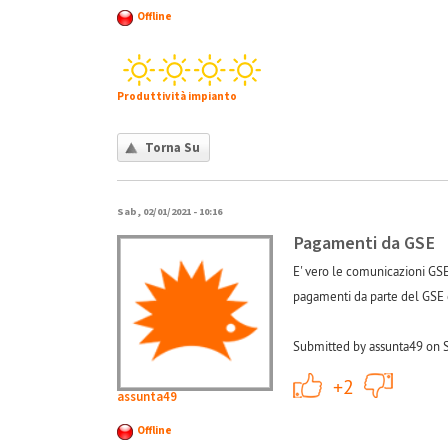
Offline
Produttività impianto
Torna Su
Sab, 02/01/2021 - 10:16
Pagamenti da GSE
E' vero le comunicazioni GSE
pagamenti da parte del GSE e
Submitted by assunta49 on S
+1
+2
assunta49
Offline