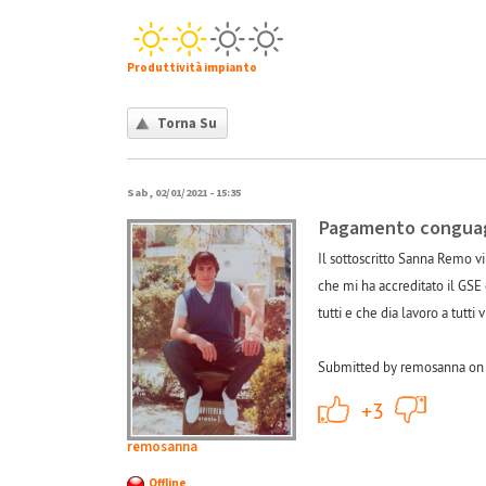
Produttività impianto
Torna Su
Sab, 02/01/2021 - 15:35
Pagamento conguagl
Il sottoscritto Sanna Remo v
che mi ha accreditato il GSE 
tutti e che dia lavoro a tutt
Submitted by remosanna on 
+1
+3
remosanna
Offline