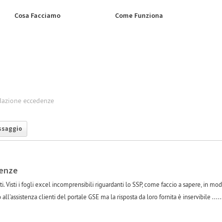
Cosa Facciamo
Come Funziona
dazione eccedenze
ssaggio
denze
. Visti i fogli excel incomprensibili riguardanti lo SSP, come faccio a sapere, in mo
l'assistenza clienti del portale GSE ma la risposta da loro fornita è inservibile .....