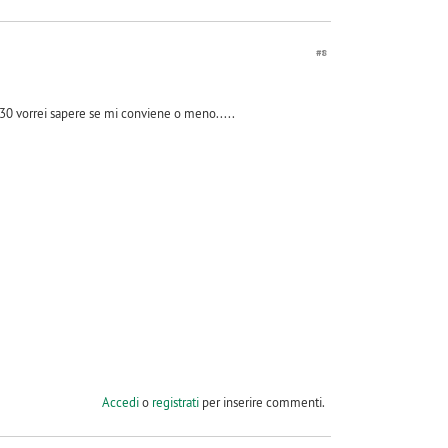
#8
730 vorrei sapere se mi conviene o meno.....
Accedi
o
registrati
per inserire commenti.