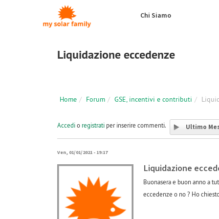
Salta al contenuto principale
Chi Siamo
Liquidazione eccedenze
Home
Forum
GSE, incentivi e contributi
Liqui
Accedi
o
registrati
per inserire commenti.
Ultimo Me
Ven, 01/01/2021 - 19:17
Liquidazione ecce
Buonasera e buon anno a tutti
eccedenze o no ? Ho chiesto al