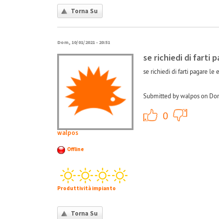
Torna Su
Dom, 10/01/2021 - 20:51
se richiedi di farti 
se richiedi di farti pagare l
Submitted by walpos on Dom
+1
0
walpos
Offline
Produttività impianto
Torna Su