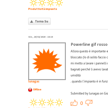
Produttività impianto
Torna Su
Gio, 20/02/2020 - 16:18
Powerline gif rosso
Allora questo è importante e 
bloccato (Io di solito faccio
mi metto a lavare i pannelli
bagnati perché li avevo lavat
umidità
lunagas
. quando l'impianto è in fun
Offline
Submitted by lunagas on Gio
+1
0