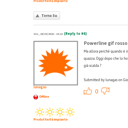
Produttività impianto
Torna Su
(Reply to #6)
Gio, 20/02/2020 - 16:22
Powerline gif rosso
Ma allora perché quando è in 
quazza. Oggi dopo che lo ho r
già scalda ?
Submitted by lunagas on Gio
lunagas
+1
0
Offline
Produttività impianto