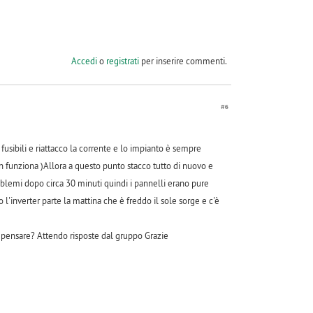
Accedi
o
registrati
per inserire commenti.
#6
fusibili e riattacco la corrente e lo impianto è sempre
on funziona )Allora a questo punto stacco tutto di nuovo e
blemi dopo circa 30 minuti quindi i pannelli erano pure
 l'inverter parte la mattina che è freddo il sole sorge e c'è
a pensare? Attendo risposte dal gruppo Grazie