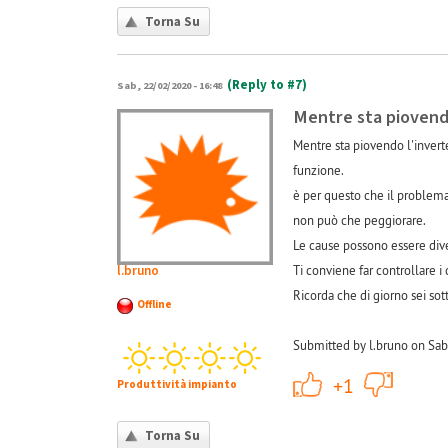
Torna Su
(Reply to #7)
Sab, 22/02/2020 - 16:48
Mentre sta piovend
Mentre sta piovendo l'inverte
funzione.
è per questo che il problema
non può che peggiorare.
Le cause possono essere divers
l.bruno
Ti conviene far controllare i 
Ricorda che di giorno sei sott
Offline
Submitted by l.bruno on Sab
+1
+1
Produttività impianto
Torna Su