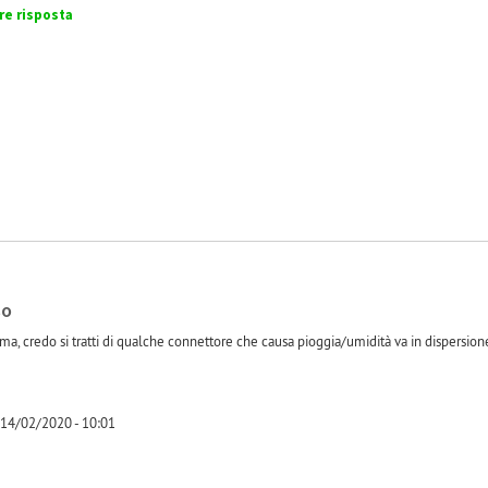
-1
re risposta
so
a, credo si tratti di qualche connettore che causa pioggia/umidità va in dispersione.
 14/02/2020 - 10:01
-1