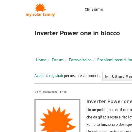
Salta al contenuto principale
Chi Siamo
Inverter Power one in blocco
Home
Forum
Fotovoltaico
Problemi tecnici i
Accedi
o
registrati
per inserire commenti.
Ultimo Me
Dom, 09/02/2020 - 17:00
Inverter Power one
Ho un problema con il mio im
che da gif spia rossa e riso lo
Per farlo funzionare devi sp
Ho chiamato l'assistenza ma s