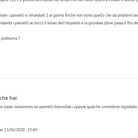
are i pannelli e rimandarli 1 al giorno finché non trovo quello che da problemi se
ando i pannelli se tocco il telaio dell'impianto e la grondaia (dove passa il filo 
l problema ?
-1
che hai
un basso isolamento sui pannelli fotovoltaici oppure qualche connettore ingrottato c
o, 13/02/2020 - 23:44