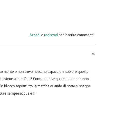
Accedi
o
registrati
per inserire commenti.
#5
o niente e non trovo nessuno capace di risolvere questo
hi ti viene a quell'ora? Comunque se qualcuno del gruppo
in blocco soprattutto la mattina quando di notte si spegne
ppure sempre acqua è !!