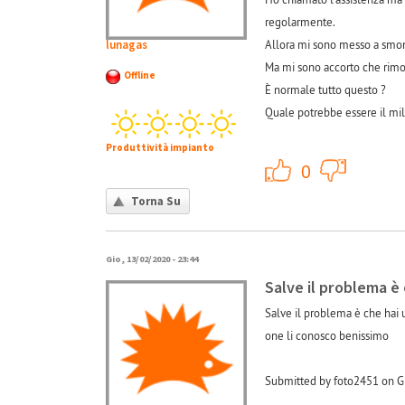
regolarmente.
lunagas
Allora mi sono messo a smont
Ma mi sono accorto che rimont
Offline
È normale tutto questo ?
Quale potrebbe essere il mi
Produttività impianto
+1
0
Torna Su
Gio, 13/02/2020 - 23:44
Salve il problema è 
Salve il problema è che hai 
one li conosco benissimo
Submitted by foto2451 on Gi