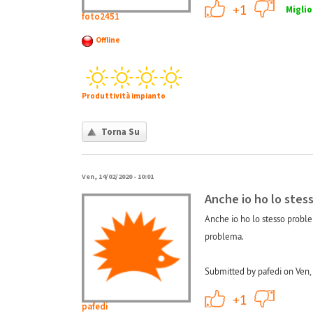
+1
+1
Miglio
foto2451
Offline
Produttività impianto
Torna Su
Ven, 14/02/2020 - 10:01
Anche io ho lo stes
Anche io ho lo stesso problem
problema.
Submitted by pafedi on Ven,
+1
+1
pafedi