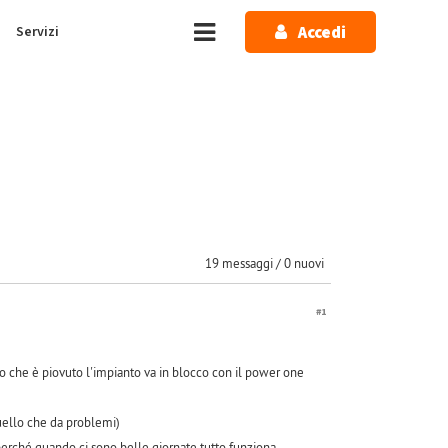
Accedi
Servizi
19 messaggi / 0 nuovi
#1
o che è piovuto l'impianto va in blocco con il power one
quello che da problemi)
 perché quando ci sono belle giornate tutto funziona