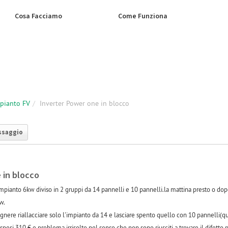
Cosa Facciamo
Come Funziona
mpianto FV
Inverter Power one in blocco
ssaggio
 in blocco
pianto 6kw diviso in 2 gruppi da 14 pannelli e 10 pannelli.la mattina presto o dop
w.
egnere riallacciare solo l'impianto da 14 e lasciare spento quello con 10 pannelli(
pesi 310 € e problema irrisolto nel senso che non sono riusciti a trovare il difetto