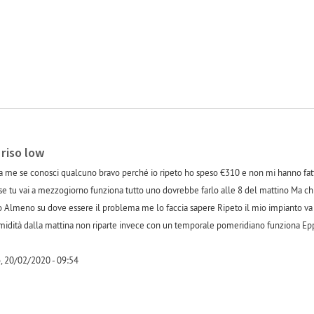
 riso low
 me se conosci qualcuno bravo perché io ripeto ho speso €310 e non mi hanno fatt
 se tu vai a mezzogiorno funziona tutto uno dovrebbe farlo alle 8 del mattino Ma c
o Almeno su dove essere il problema me lo faccia sapere Ripeto il mio impianto va 
'umidità dalla mattina non riparte invece con un temporale pomeridiano funziona E
, 20/02/2020 - 09:54
-1