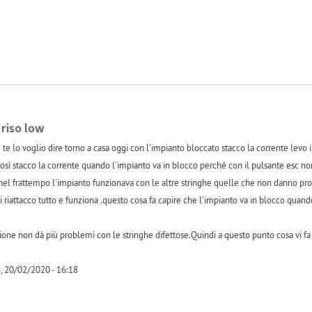
 riso low
te lo voglio dire torno a casa oggi con l'impianto bloccato stacco la corrente levo i 
 così stacco la corrente quando l'impianto va in blocco perché con il pulsante esc n
 nel frattempo l'impianto funzionava con le altre stringhe quelle che non danno pro
i riattacco tutto e funziona .questo cosa fa capire che l'impianto va in blocco quando
zione non dà più problemi con le stringhe difettose.Quindi a questo punto cosa vi f
, 20/02/2020 - 16:18
-1