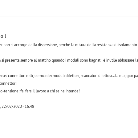
o l
r non si accorge della dispersione, perchè la misura della resistenza di isolamento 
 si presenta sempre al mattino quando i moduli sono bagnati: è inutile abbassare la 
e: connettori rotti, cornici dei moduli difettosi, scaricatori difettosi...la maggior p
connettori!
o-tensione: fai fare il lavoro a chi se ne intende!
, 22/02/2020 - 16:48
-1