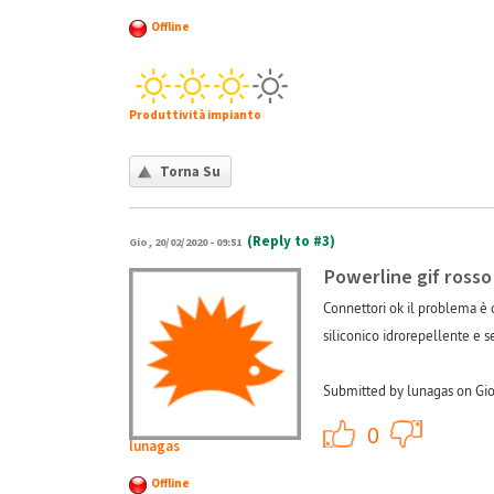
Offline
Produttività impianto
Torna Su
(Reply to #3)
Gio, 20/02/2020 - 09:51
Powerline gif rosso
Connettori ok il problema è c
siliconico idrorepellente e s
Submitted by lunagas on Gio
+1
0
lunagas
Offline