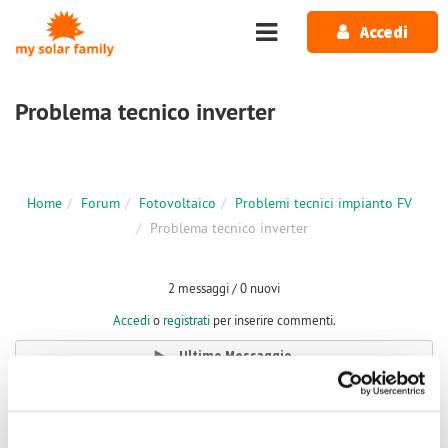
Salta al contenuto principale
Accedi
Problema tecnico inverter
Home
Forum
Fotovoltaico
Problemi tecnici impianto FV
Problema tecnico inverter
2 messaggi / 0 nuovi
Accedi
o
registrati
per inserire commenti.
Ultimo Messaggio
Lun, 30/07/2018 - 20:19
#1
Problema tecnico inverter