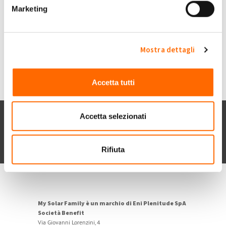
Submitted by finessi carlo on Mar, 31/07/2018 - 19:44
Marketing
+1
-1
+1
Accedi
o
registrati
per inserire commenti.
Torna Su
Mostra dettagli
Accetta tutti
Accetta selezionati
Chi siamo
Contatti
Privacy policy
Cookie
Dichiarazione di accessibilità
POR FESR 2014-2020
Rifiuta
My Solar Family è un marchio di Eni Plenitude SpA
Società Benefit
Via Giovanni Lorenzini, 4