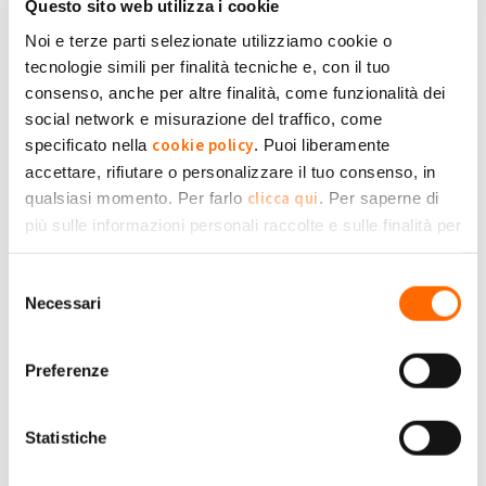
Questo sito web utilizza i cookie
mi sono accorto che il mio inverter continuava a collegarsi
Noi e terze parti selezionate utilizziamo cookie o
senza riusirvi e mi dava quel E031 .
finessi
tecnologie simili per finalità tecniche e, con il tuo
carlo
chi posso chiamare nella provincia di ferrara???
consenso, anche per altre finalità, come funzionalità dei
aurora power-up
social network e misurazione del traffico, come
cookie policy
specificato nella
. Puoi liberamente
+1
-1
+1
accettare, rifiutare o personalizzare il tuo consenso, in
clicca qui
qualsiasi momento. Per farlo
. Per saperne di
Accedi
o
registrati
per inserire commenti.
Torna Su
più sulle informazioni personali raccolte e sulle finalità per
le quali tali informazioni saranno utilizzate, si prega di
Privacy Policy
fare riferimento alla nostra
.
Selezione
Mar, 31/07/2018 - 19:44
#2
Necessari
del
Risolto, dopo una breve
consenso
Risolto, dopo una breve ricerco ho scoperto che trattasi di 2
Preferenze
saldature sottodimensionate, che si sciolgono col calore. Un
finessi
carlo
po di pazienza per smontare l'inverter
e un po di stagno e 1500 Euro risparmiati.
Statistiche