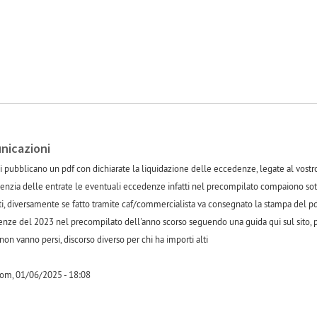
unicazioni
i pubblicano un pdf con dichiarate la liquidazione delle eccedenze, legate al vostro
nzia delle entrate le eventuali eccedenze infatti nel precompilato compaiono sotto a
 diversamente se fatto tramite caf/commercialista va consegnato la stampa del pdf 
nze del 2023 nel precompilato dell'anno scorso seguendo una guida qui sul sito, poi
non vanno persi, discorso diverso per chi ha importi alti
om, 01/06/2025 - 18:08
-1