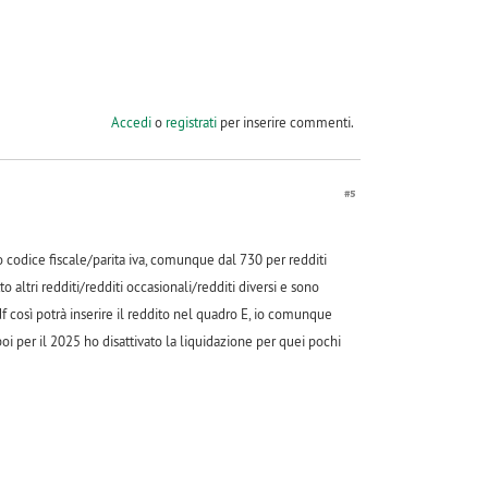
Accedi
o
registrati
per inserire commenti.
#5
 codice fiscale/parita iva, comunque dal 730 per redditi
ltri redditi/redditi occasionali/redditi diversi e sono
così potrà inserire il reddito nel quadro E, io comunque
 per il 2025 ho disattivato la liquidazione per quei pochi