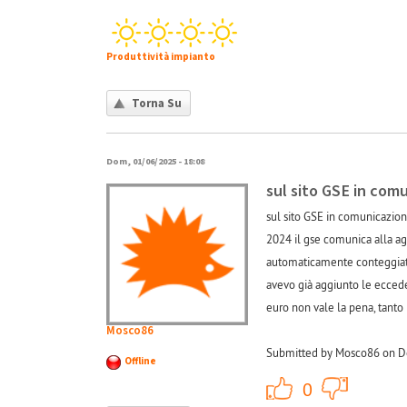
Produttività impianto
Torna Su
Dom, 01/06/2025 - 18:08
sul sito GSE in com
sul sito GSE in comunicazion
2024 il gse comunica alla age
automaticamente conteggiati,
avevo già aggiunto le eccede
euro non vale la pena, tanto 
Mosco86
Submitted by Mosco86 on D
Offline
+1
0