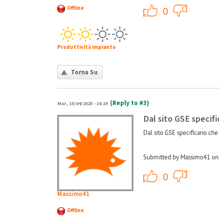
+1
Offline
0
Produttività impianto
Torna Su
(Reply to #3)
Mar, 15/04/2025 - 16:29
Dal sito GSE specif
Dal sito GSE specificano che
Submitted by Massimo41 on 
+1
0
Massimo41
Offline