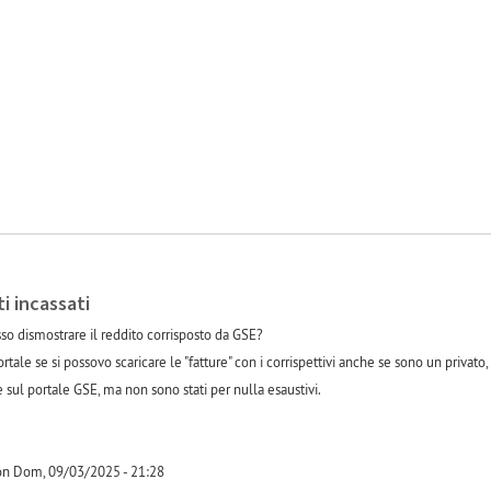
-1
i incassati
so dismostrare il reddito corrisposto da GSE?
tale se si possovo scaricare le "fatture" con i corrispettivi anche se sono un privato, m
sul portale GSE, ma non sono stati per nulla esaustivi.
on Dom, 09/03/2025 - 21:28