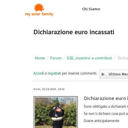
Salta al contenuto principale
Chi Siamo
Dichiarazione euro incassati
Home
Forum
GSE, incentivi e contributi
Dichi
Accedi
o
registrati
per inserire commenti.
Ultimo Me
Dom, 15/12/2024 - 14:16
Dichiarazione euro 
Sono obbligato a dichiararli
Se non li dichiaro cosa può 
Grazie anticipatamente