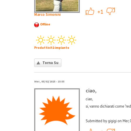
+1
+1
Marco Simonini
Offline
Produttività impianto
Torna Su
Mer, 05/02/2025 - 15:55
ciao,
ciao,
si, vanno dichiarati come "red
Submitted by gigigi on Mer,