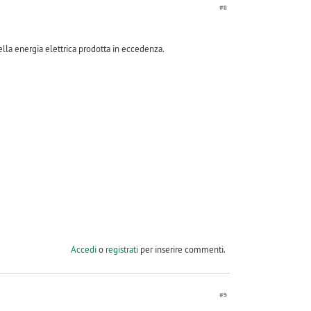
#8
ella energia elettrica prodotta in eccedenza.
Accedi
o
registrati
per inserire commenti.
#9