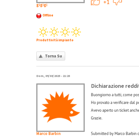
+1
+1
gigigi
Offline
Produttività impianto
Torna Su
Dom, 09/03/2025 - 21:28
Dichiarazione reddit
Buongiorno a tutti, come pos
Ho provato a verificare dal por
Avevo aperto un ticket anche 
Grazie.
Marco Barbin
Submitted by Marco Barbin 