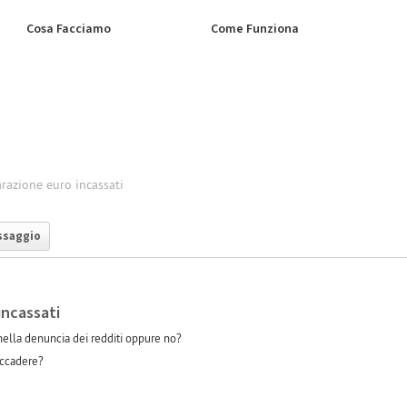
Cosa Facciamo
Come Funziona
arazione euro incassati
ssaggio
incassati
 nella denuncia dei redditi oppure no?
accadere?