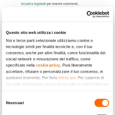
Accedi
o
registrati
per inserire commenti.
Per avere una ottima produzione l'inclinazione dei pannelli
Questo sito web utilizza i cookie
deve essere al 10% e non ci devono essere una minima zona
Noi e terze parti selezionate utilizziamo cookie o
di ombra
tecnologie simili per finalità tecniche e, con il tuo
consenso, anche per altre finalità, come funzionalità dei
Scritto da Antonio bech il Ven, 11/10/2024 - 17:59
social network e misurazione del traffico, come
Accedi
o
registrati
per inserire commenti.
cookie policy
specificato nella
. Puoi liberamente
accettare, rifiutare o personalizzare il tuo consenso, in
clicca qui
qualsiasi momento. Per farlo
. Per saperne di
più sulle informazioni personali raccolte e sulle finalità per
le quali tali informazioni saranno utilizzate, si prega di
Stimato Team Mysolar
Privacy Policy
fare riferimento alla nostra
.
Come so, che é stato fatto un bonifico?
Selezione
Necessari
del
Scritto da m.sederino il Mar, 03/09/2024 - 08:31
consenso