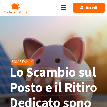
Salta al contenuto principale
Accedi
SOLAR FAMILY
Lo Scambio sul
Posto e il Ritiro
Dedicato sono