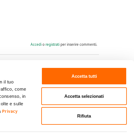
Accedi
o
registrati
per inserire commenti.
Accetta tutti
 il tuo
raffico, come
Seguici su
Accetta selezionati
 consenso, in
olte e sulle
Privacy
ra
Rifiuta