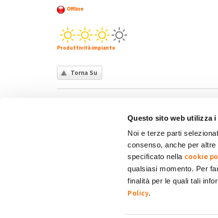
Offline
Produttività impianto
Torna Su
Questo sito web utilizza i
Noi e terze parti selezionat
consenso, anche per altre f
Chi siamo
Contatti
Privacy policy
Co
cookie po
specificato nella
qualsiasi momento. Per fa
finalità per le quali tali in
My Solar Family è un marchio di Eni Plenitude
Policy
.
Via Giovanni Lorenzini, 4
20139 Milano (MI)