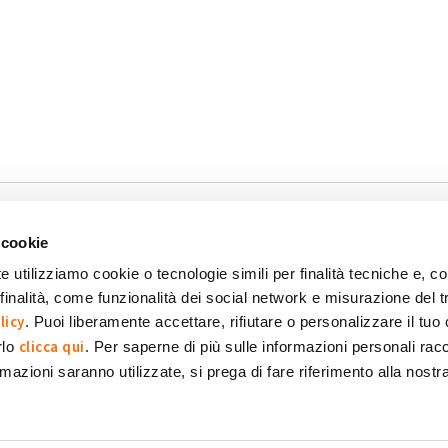
 cookie
e utilizziamo cookie o tecnologie simili per finalità tecniche e, con
inalità, come funzionalità dei social network e misurazione del t
okie
Dichiarazione di accessibilità
POR FESR 2014-2020
licy
. Puoi liberamente accettare, rifiutare o personalizzare il tuo
clicca qui
rlo
. Per saperne di più sulle informazioni personali racc
formazioni saranno utilizzate, si prega di fare riferimento alla nost
 SpA Società Benefit
POWERED BY: