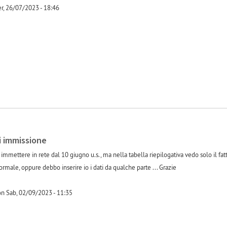
, 26/07/2023 - 18:46
-1
 immissione
 immettere in rete dal 10 giugno u.s., ma nella tabella riepilogativa vedo solo il fa
ormale, oppure debbo inserire io i dati da qualche parte ... Grazie
n Sab, 02/09/2023 - 11:35
-1