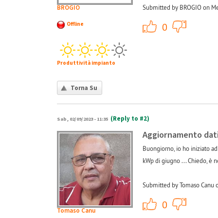
BROGIO
Submitted by BROGIO on Mer
+1
Offline
0
Produttività impianto
Torna Su
(Reply to #2)
Sab, 02/09/2023 - 11:35
Aggiornamento dati
Buongiorno, io ho iniziato ad
kWp di giugno ... Chiedo, è n
Submitted by Tomaso Canu o
+1
0
Tomaso Canu