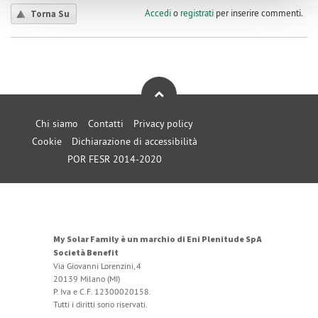
Accedi
o
registrati
per inserire commenti.
Torna Su
Chi siamo
Contatti
Privacy policy
Cookie
Dichiarazione di accessibilità
POR FESR 2014-2020
My Solar Family è un marchio di Eni Plenitude SpA
Società Benefit
Via Giovanni Lorenzini, 4
20139 Milano (MI)
P. Iva e C.F. 12300020158.
Tutti i diritti sono riservati.