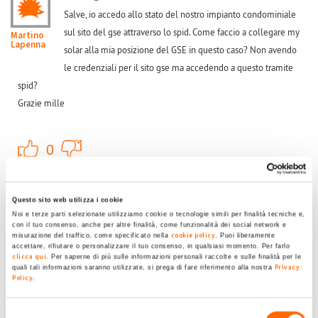
Salve, io accedo allo stato del nostro impianto condominiale
sul sito del gse attraverso lo spid. Come faccio a collegare my
Martino
Lapenna
solar alla mia posizione del GSE in questo caso? Non avendo
le credenziali per il sito gse ma accedendo a questo tramite
spid?
Grazie mille
+1
-1
0
Accedi
o
registrati
per inserire commenti.
Torna Su
Questo sito web utilizza i cookie
Noi e terze parti selezionate utilizziamo cookie o tecnologie simili per finalità tecniche e,
Mer, 14/06/2023 - 00:10
#2
con il tuo consenso, anche per altre finalità, come funzionalità dei social network e
cookie policy
misurazione del traffico, come specificato nella
. Puoi liberamente
Possibile soluzione
accettare, rifiutare o personalizzare il tuo consenso, in qualsiasi momento. Per farlo
clicca qui
. Per saperne di più sulle informazioni personali raccolte e sulle finalità per le
Probabile si debba registrare non con lo spid ma
Privacy
quali tali informazioni saranno utilizzate, si prega di fare riferimento alla nostra
Policy
.
normalmente inserendo le credenziali richieste passo passo
Flavio
Nocerino
Selezione