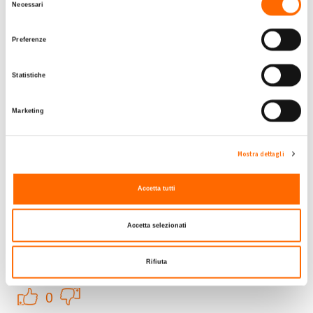
Submitted by Flavio Nocerino on Mer, 14/06/2023 - 00:10
Necessari
del
+1
-1
0
consenso
Preferenze
Accedi
o
registrati
per inserire commenti.
Torna Su
Statistiche
Dom, 13/10/2024 - 15:33
#3
Marketing
Impossibile collegare a GSE
Buongiorno,
Mostra dettagli
Anche io ho difficoltà al collegamento tra My Solar Family e
Lisa10
GSE. Sono certa delle credenziali in quanto funzionano
Accetta tutti
correttamente quando mi collego direttamente al sito, purtroppop
quando parte le sincronizzazione fallisce. Potrebbe essere dovuto
Accetta selezionati
all'abilitazione del MFA?
Rifiuta
Submitted by Lisa10 on Dom, 13/10/2024 - 15:33
+1
-1
0