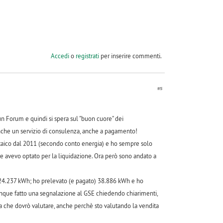
Accedi
o
registrati
per inserire commenti.
#5
n Forum e quindi si spera sul "buon cuore" dei
 anche un servizio di consulenza, anche a pagamento!
oltaico dal 2011 (secondo conto energia) e ho sempre solo
re avevo optato per la liquidazione. Ora però sono andato a
o 24.237 kWh; ho prelevato (e pagato) 38.886 kWh e ho
nque fatto una segnalazione al GSE chiedendo chiarimenti,
a che dovrò valutare, anche perchè sto valutando la vendita