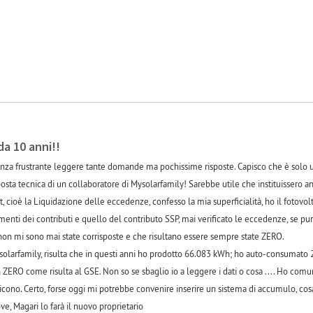
-1
da 10 anni!!
anza frustrante leggere tante domande ma pochissime risposte. Capisco che è solo u
posta tecnica di un collaboratore di Mysolarfamily! Sarebbe utile che instituissero
t, cioè la Liquidazione delle eccedenze, confesso la mia superficialità, ho il fotov
menti dei contributi e quello del contributo SSP, mai verificato le eccedenze, se pu
non mi sono mai state corrisposte e che risultano essere sempre state ZERO.
ysolarfamily, risulta che in questi anni ho prodotto 66.083 kWh; ho auto-consumat
RO come risulta al GSE. Non so se sbaglio io a leggere i dati o cosa .... Ho comu
icono. Certo, forse oggi mi potrebbe convenire inserire un sistema di accumulo, cos
ove, Magari lo farà il nuovo proprietario