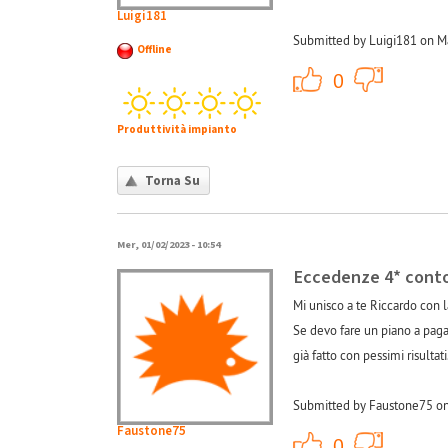
Luigi181
Submitted by Luigi181 on Ma
Offline
+1
0
Produttività impianto
Torna Su
Mer, 01/02/2023 - 10:54
Eccedenze 4* conto
Mi unisco a te Riccardo con 
Se devo fare un piano a paga
già fatto con pessimi risultati
Submitted by Faustone75 on
Faustone75
+1
0