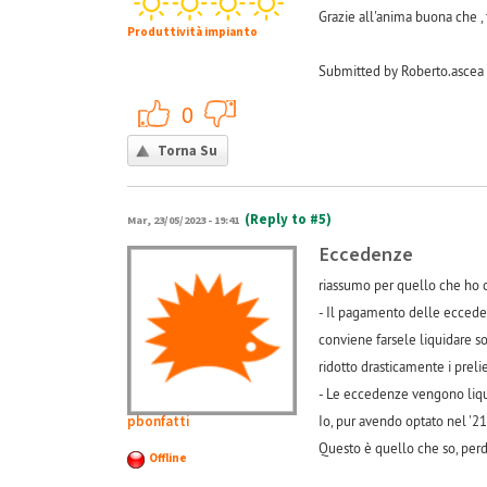
Grazie all'anima buona che , 
Produttività impianto
Submitted by Roberto.ascea 
+1
-1
0
Torna Su
(Reply to #5)
Mar, 23/05/2023 - 19:41
Eccedenze
riassumo per quello che ho c
- Il pagamento delle ecceden
conviene farsele liquidare s
ridotto drasticamente i preli
- Le eccedenze vengono liqui
pbonfatti
Io, pur avendo optato nel '21
Questo è quello che so, per
Offline