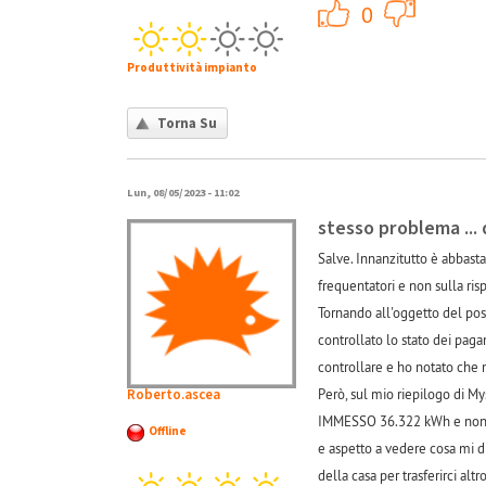
+1
0
Produttività impianto
Torna Su
Lun, 08/05/2023 - 11:02
stesso problema ... 
Salve. Innanzitutto è abbast
frequentatori e non sulla ris
Tornando all'oggetto del pos
controllato lo stato dei paga
controllare e ho notato che 
Roberto.ascea
Però, sul mio riepilogo di M
IMMESSO 36.322 kWh e non ZE
Offline
e aspetto a vedere cosa mi d
della casa per trasferirci altr