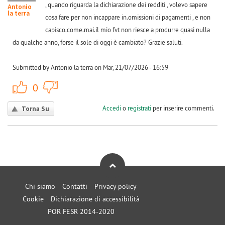
, quando riguarda la dichiarazione dei redditi , volevo sapere
Antonio
la terra
cosa fare per non incappare in.omissioni di pagamenti , e non
capisco.come.mai.il mio fvt non riesce a produrre quasi nulla
da qualche anno, forse il sole di oggi è cambiato? Grazie saluti.
Submitted by Antonio la terra on Mar, 21/07/2026 - 16:59
+1
-1
0
Accedi
o
registrati
per inserire commenti.
Torna Su
Chi siamo
Contatti
Privacy policy
Cookie
Dichiarazione di accessibilità
POR FESR 2014-2020