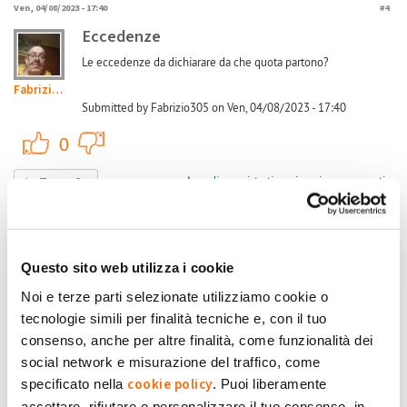
Ven, 04/08/2023 - 17:40
#4
Eccedenze
Le eccedenze da dichiarare da che quota partono?
Fabrizio305
Submitted by Fabrizio305 on Ven, 04/08/2023 - 17:40
+1
-1
0
Accedi
o
registrati
per inserire commenti.
Torna Su
Dom, 03/03/2024 - 21:13
#5
Non mi risulta che SSP debba
Questo sito web utilizza i cookie
Non mi risulta che SSP debba dichiarare nulla
Noi e terze parti selezionate utilizziamo cookie o
tecnologie simili per finalità tecniche e, con il tuo
Alberto314
consenso, anche per altre finalità, come funzionalità dei
Mentre per RID bidogna dichiarare quanto incassato
social network e misurazione del traffico, come
nell'anno, le fatture sono sul sito GSE
cookie policy
specificato nella
. Puoi liberamente
accettare, rifiutare o personalizzare il tuo consenso, in