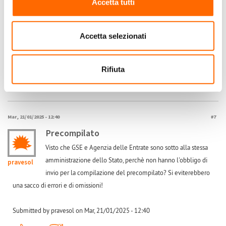
Accetta tutti
vera e propria vendita d'energia. Ecco perché deve essere indicata alla
voce "Altri redditi" per il calcolo dell'Irpef.
Accetta selezionati
Submitted by casainno on Gio, 09/05/2024 - 22:06
+1
-1
0
Rifiuta
Accedi
o
registrati
per inserire commenti.
Torna Su
Mar, 21/01/2025 - 12:40
#7
Precompilato
Visto che GSE e Agenzia delle Entrate sono sotto alla stessa
amministrazione dello Stato, perchè non hanno l'obbligo di
pravesol
invio per la compilazione del precompilato? Si eviterebbero
una sacco di errori e di omissioni!
Submitted by pravesol on Mar, 21/01/2025 - 12:40