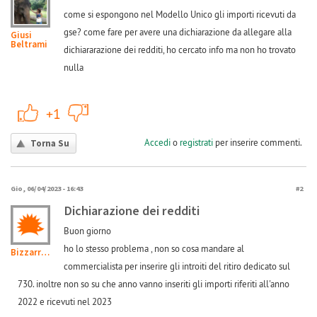
come si espongono nel Modello Unico gli importi ricevuti da
gse? come fare per avere una dichiarazione da allegare alla
Giusi
Beltrami
dichiararazione dei redditi, ho cercato info ma non ho trovato
nulla
+1
-1
+1
Accedi
o
registrati
per inserire commenti.
Torna Su
Gio, 06/04/2023 - 16:43
#2
Dichiarazione dei redditi
Buon giorno
ho lo stesso problema , non so cosa mandare al
BizzarriBZ
commercialista per inserire gli introiti del ritiro dedicato sul
730. inoltre non so su che anno vanno inseriti gli importi riferiti all'anno
2022 e ricevuti nel 2023