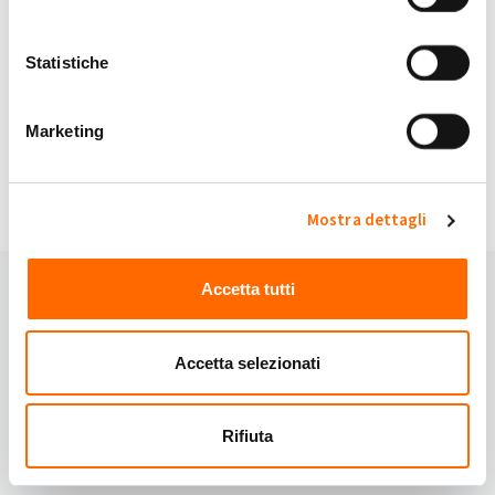
My Solar Family è sicuro.
Statistiche
Continuando accetti i nostri
Termini e Condizioni
e
Privacy Policy
.
Marketing
Hai domande?
Domande frequenti
oppure contattaci:
Email:
info@mysolarfamily.com
Mostra dettagli
Accetta tutti
Accetta selezionati
Rifiuta