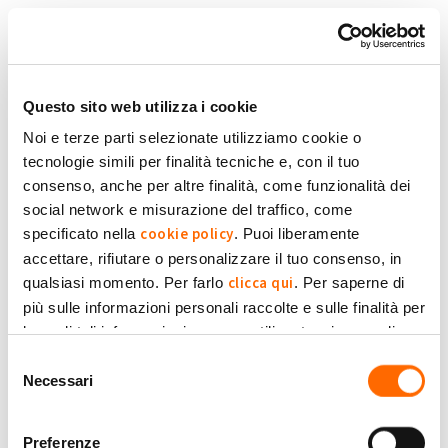
Salta al contenuto principale
Torna in Homepage
Schede primarie
Accedi
Questo sito web utilizza i cookie
Noi e terze parti selezionate utilizziamo cookie o
tecnologie simili per finalità tecniche e, con il tuo
Accedi con la tua Email
consenso, anche per altre finalità, come funzionalità dei
social network e misurazione del traffico, come
cookie policy
specificato nella
. Puoi liberamente
Oppure:
accettare, rifiutare o personalizzare il tuo consenso, in
clicca qui
qualsiasi momento. Per farlo
. Per saperne di
più sulle informazioni personali raccolte e sulle finalità per
le quali tali informazioni saranno utilizzate, si prega di
Privacy Policy
fare riferimento alla nostra
.
Selezione
Necessari
del
consenso
Preferenze