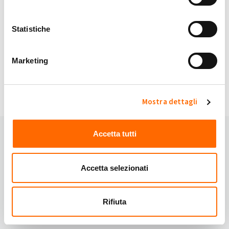
My Solar Family è sicuro.
Statistiche
Continuando accetti i nostri
Termini e Condizioni
e
Privacy Policy
.
Marketing
Hai domande?
Domande frequenti
oppure contattaci:
Email:
info@mysolarfamily.com
Mostra dettagli
Accetta tutti
Accetta selezionati
Rifiuta