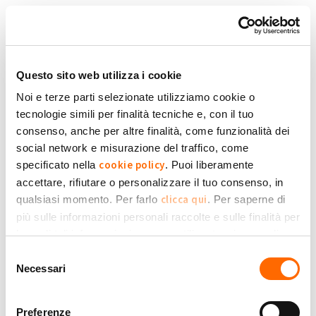
Salta al contenuto principale
Torna in Homepage
Schede primarie
Accedi
Questo sito web utilizza i cookie
Noi e terze parti selezionate utilizziamo cookie o
tecnologie simili per finalità tecniche e, con il tuo
Accedi con la tua Email
consenso, anche per altre finalità, come funzionalità dei
social network e misurazione del traffico, come
cookie policy
specificato nella
. Puoi liberamente
Oppure:
accettare, rifiutare o personalizzare il tuo consenso, in
clicca qui
qualsiasi momento. Per farlo
. Per saperne di
più sulle informazioni personali raccolte e sulle finalità per
le quali tali informazioni saranno utilizzate, si prega di
Privacy Policy
fare riferimento alla nostra
.
Selezione
Necessari
del
consenso
Preferenze