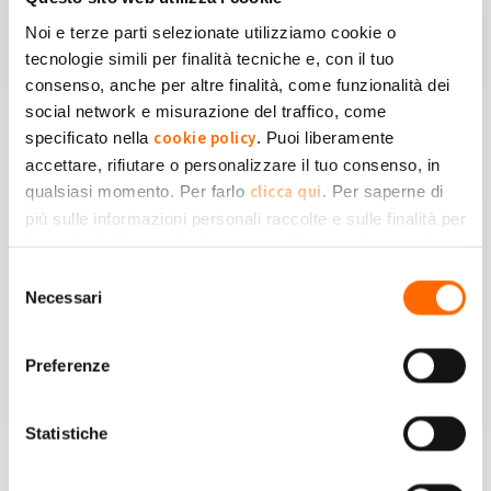
GSE
Noi e terze parti selezionate utilizziamo cookie o
tecnologie simili per finalità tecniche e, con il tuo
consenso, anche per altre finalità, come funzionalità dei
social network e misurazione del traffico, come
cookie policy
specificato nella
. Puoi liberamente
accettare, rifiutare o personalizzare il tuo consenso, in
Una community
clicca qui
qualsiasi momento. Per farlo
. Per saperne di
di oltre 315.000 iscritti
più sulle informazioni personali raccolte e sulle finalità per
le quali tali informazioni saranno utilizzate, si prega di
Privacy Policy
fare riferimento alla nostra
.
Selezione
Necessari
del
consenso
Preferenze
Tanti contenuti divulgativi
che spiegano in modo semplice come funziona il
mondo del fotovoltaico
Statistiche