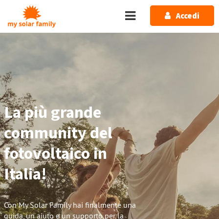
Salta al contenuto principale
Accedi
La più grande
community del
fotovoltaico in
Italia!
Con My Solar Family hai finalmente una
guida, un aiuto e un supporto per la