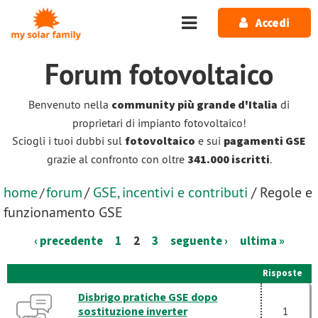
Salta al contenuto principale
Accedi
Forum
fotovoltaico
Benvenuto nella
community più grande d'Italia
di
proprietari di impianto fotovoltaico!
Sciogli i tuoi dubbi sul
fotovoltaico
e sui
pagamenti GSE
grazie al confronto con oltre
341.000 iscritti
.
home
forum
/
GSE, incentivi e contributi
/ Regole e
/
funzionamento GSE
‹ precedente
1
2
3
seguente ›
ultima »
Risposte
Disbrigo pratiche GSE dopo
sostituzione inverter
1