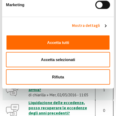
credito o no?
1
Marketing
di
francescodiniso...
» Mar, 01/12/2015 -
19:54
TFO e TPA, sono giusti?
Mostra dettagli
0
di
lanchele
» Lun, 08/02/2016 - 10:42
Accetta tutti
Come impostare la liquidazione
delle eccedenze?
2
di
gvescio
» Dom, 21/02/2016 - 15:07
Accetta selezionati
Conto energia, si indica nella
dichiarazione dei redditi?
0
di
siciliano87
» Gio, 25/02/2016 - 09:24
Rifiuta
conguaglio ssp 2015. Quando
arriva?
1
di
chiarilla
» Mer, 02/03/2016 - 11:05
Liquidazione delle eccedenze,
posso recuperare le eccedenze
0
degli anni precedenti?