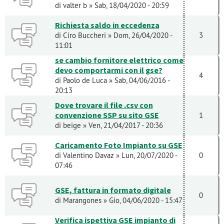
di
valter b
» Sab, 18/04/2020 - 20:59
Richiesta saldo in eccedenza
di
Ciro Buccheri
» Dom, 26/04/2020 -
3
11:01
se cambio fornitore elettrico come
devo comportarmi con il gse?
4
di
Paolo de Luca
» Sab, 04/06/2016 -
20:13
Dove trovare il file .csv con
convenzione SSP su sito GSE
1
di
beige
» Ven, 21/04/2017 - 20:36
Caricamento Foto Impianto su GSE
di
Valentino Davaz
» Lun, 20/07/2020 -
0
07:46
GSE, fattura in formato digitale
0
di
Marangones
» Gio, 04/06/2020 - 15:47
Verifica ispettiva GSE impianto di