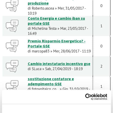
produzione
0
di
Roberto.ascea
» Mer, 31/05/2017 -
10:19
Conto Energia e cambio iban su
portale GSE
1
di
Michelina Testa
» Mar, 23/05/2017 -
16:49
Premio Risparmio Energetico? -
Portale GSE
0
di
marcopa83
» Mer, 28/06/2017 - 11:19
Cambio intestatario incentivo gse
2
di
SLuca
» Sab, 27/04/2019 - 18:19
sostituzione contatore e
adempimento GSE
1
di
fotovoltaico_co...
» Gio, 31/10/2019 -
12:36
sostituzione contatore e
adempimenti verso GSE
4
di
Giancarloporta
» Dom, 28/07/2019 -