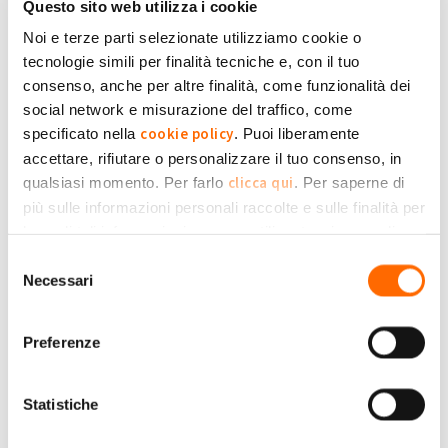
14:51
Questo sito web utilizza i cookie
Cessione totale dell'energia e
Noi e terze parti selezionate utilizziamo cookie o
contatori
0
tecnologie simili per finalità tecniche e, con il tuo
di
manueljusty
» Mer, 29/01/2020 - 17:01
consenso, anche per altre finalità, come funzionalità dei
social network e misurazione del traffico, come
Sostituzione contatore e
comunicazione al GSE
cookie policy
specificato nella
. Puoi liberamente
0
di
Graziano
» Sab, 14/03/2020 - 20:51
accettare, rifiutare o personalizzare il tuo consenso, in
clicca qui
qualsiasi momento. Per farlo
. Per saperne di
Calcolo incentivo impianto FV
più sulle informazioni personali raccolte e sulle finalità per
1
di
pattbone
» Sab, 28/05/2016 - 12:16
le quali tali informazioni saranno utilizzate, si prega di
Privacy Policy
fare riferimento alla nostra
.
Selezione
Sostituzione fornitore energia
Necessari
elettrica e comunicazione al GSE
del
2
di
Giancarloporta
» Lun, 15/02/2016 -
consenso
21:27
Preferenze
Irregolarità pagamenti GSE
1
di
spartaco
» Ven, 29/01/2016 - 09:34
Statistiche
Come posso vedere dal portale del
GSE se le mie eccedenze sono a