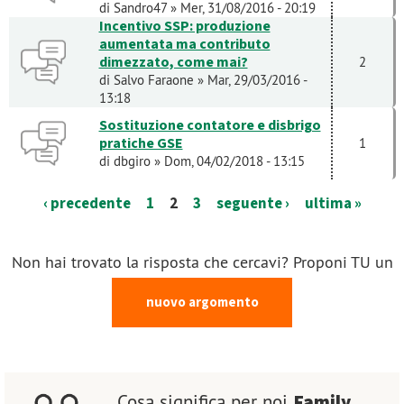
di
Sandro47
» Mer, 31/08/2016 - 20:19
Incentivo SSP: produzione
aumentata ma contributo
dimezzato, come mai?
2
di
Salvo Faraone
» Mar, 29/03/2016 -
13:18
Sostituzione contatore e disbrigo
pratiche GSE
1
di
dbgiro
» Dom, 04/02/2018 - 13:15
‹ precedente
1
2
3
seguente ›
ultima »
Non hai trovato la risposta che cercavi? Proponi TU un
nuovo argomento
Family
Cosa significa per noi