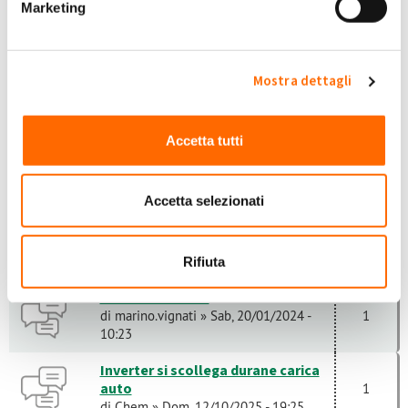
0
Marketing
di
marcellotempio
» Sab, 27/02/2021 -
09:55
Inverter Aurora Power One 6kw -
Sostituzione scheda logica di
Mostra dettagli
potenza
0
di
Giuseppe Condoleo
» Gio, 09/03/2023
- 13:34
Accetta tutti
Inverter Power one in blocco
18
di
lunagas
» Dom, 09/02/2020 - 17:00
Accetta selezionati
inverter power one spento
0
di
Ramu
» Mar, 13/10/2020 - 11:42
Rifiuta
Inverter riso low
di
marino.vignati
» Sab, 20/01/2024 -
1
10:23
Inverter si scollega durane carica
auto
1
di
Chem
» Dom, 12/10/2025 - 19:25