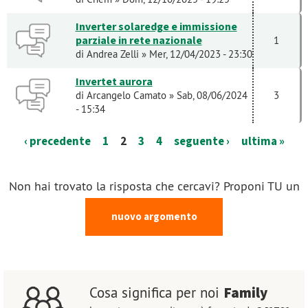
Inverter solaredge e immissione
parziale in rete nazionale
1
di
Andrea Zelli
» Mer, 12/04/2023 - 23:30
Invertet aurora
di
Arcangelo Camato
» Sab, 08/06/2024
3
- 15:34
‹ precedente
1
2
3
4
seguente ›
ultima »
Non hai trovato la risposta che cercavi? Proponi TU un
nuovo argomento
Family
Cosa significa per noi