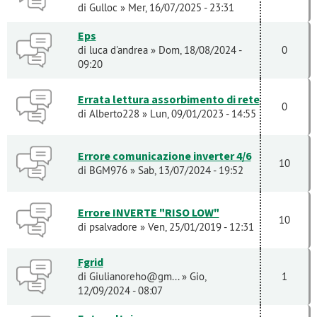
di
Gulloc
» Mer, 16/07/2025 - 23:31
Eps
di
luca d'andrea
» Dom, 18/08/2024 -
0
09:20
Errata lettura assorbimento di rete
0
di
Alberto228
» Lun, 09/01/2023 - 14:55
Errore comunicazione inverter 4/6
10
di
BGM976
» Sab, 13/07/2024 - 19:52
Errore INVERTE "RISO LOW"
10
di
psalvadore
» Ven, 25/01/2019 - 12:31
Fgrid
di
Giulianoreho@gm...
» Gio,
1
12/09/2024 - 08:07