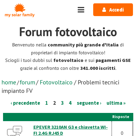
Salta al contenuto principale
Accedi
Forum
fotovoltaico
Benvenuto nella
community più grande d'Italia
di
proprietari di impianto fotovoltaico!
Sciogli i tuoi dubbi sul
fotovoltaico
e sui
pagamenti GSE
grazie al confronto con oltre
341.000 iscritti
.
home
forum
/
Fotovoltaico
/ Problemi tecnici
/
impianto FV
‹ precedente
1
2
3
4
seguente ›
ultima »
Risposte
EPEVER 3210AN G3 e chiavetta WI-
FI 2.4G RJ45 D
0