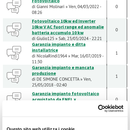
Fotovoltaico
di
Gianni Molinari
» Ven, 04/03/2022 -
0
08:26
Fotovoltaico 10kw ed Inverter
10kw V AC fuori range ed anomalie
0
batteria accumulo 10 kw
di
Giulio125
» Sab, 23/03/2024 - 22:21
Garanzia impianto e ditta
installatrice
1
di
NicolaRindi1964
» Mar, 16/07/2019 -
11:30
Garanzia impianto e mancata
produzione
1
di
DE SIMONE CONCETTA
» Ven,
25/05/2018 - 02:40
Garanzia impianto fotovoltaico
acquistato da ENEL x
0
di
Ney
» Ven, 06/04/2018 - 10:20
I pannelli danno 36V ma l’inverter
non rivela la carica
1
di
TheMirkot73
» Sab, 06/07/2024 -
Questo sito web utilizza i cookie