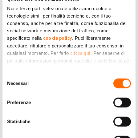
10:49
Noi e terze parti selezionate utilizziamo cookie o
Impianto fermo
tecnologie simili per finalità tecniche e, con il tuo
7
di
Clau75
» Lun, 26/08/2024 - 15:38
consenso, anche per altre finalità, come funzionalità dei
social network e misurazione del traffico, come
Impianto FV su abitazione inagibile
causa sisma 2016
cookie policy
specificato nella
. Puoi liberamente
0
di
Daniele Postacchini
» Mer,
accettare, rifiutare o personalizzare il tuo consenso, in
07/08/2019 - 00:55
clicca qui
qualsiasi momento. Per farlo
. Per saperne di
più sulle informazioni personali raccolte e sulle finalità per
Impianto produce la metà
2
le quali tali informazioni saranno utilizzate, si prega di
di
spat
» Ven, 13/06/2025 - 20:33
Privacy Policy
fare riferimento alla nostra
.
Selezione
intervento in garanzia - Pedara
Necessari
del
(CT)
0
consenso
di
Roberto Anna Sp...
» Gio, 19/11/2020 -
13:13
Preferenze
Inverter
1
di
Ciro Alaia
» Dom, 02/10/2022 - 09:38
Statistiche
Inverter Aurora Power One 3F 25 -
99.1 Completamente smontato