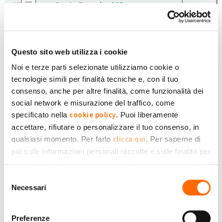
Conto Energia+SSP
2
di
sonny_FTV
» Lun, 27/02/2023 - 09:37
Quotazione primo trimestre ARERA
di
Giuseppe1097
» Gio, 04/05/2023 -
0
Questo sito web utilizza i cookie
09:58
Noi e terze parti selezionate utilizziamo cookie o
Batterie d'accumulo e incentivi
tecnologie simili per finalità tecniche e, con il tuo
statali
0
consenso, anche per altre finalità, come funzionalità dei
di
Manu Moro
» Ven, 21/04/2023 - 18:06
social network e misurazione del traffico, come
cookie policy
specificato nella
. Puoi liberamente
Contatore di produzione
accettare, rifiutare o personalizzare il tuo consenso, in
3
di
Emilionata
» Mar, 10/01/2023 - 19:30
clicca qui
qualsiasi momento. Per farlo
. Per saperne di
più sulle informazioni personali raccolte e sulle finalità per
partecipazione ad una comunità
le quali tali informazioni saranno utilizzate, si prega di
energetica CER
0
Privacy Policy
fare riferimento alla nostra
.
Selezione
di
Afer
» Dom, 26/03/2023 - 16:45
Necessari
del
consenso
Sito GSE down - Come fatturo?
0
di
BiancaSuri
» Mer, 22/03/2023 - 16:38
Preferenze