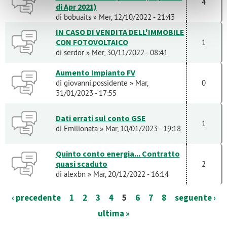
4
di Apr 2021)
di
bobuaits
» Mer, 12/10/2022 - 21:43
IN CASO DI VENDITA DELL'IMMOBILE
CON FOTOVOLTAICO
1
di
serdor
» Mer, 30/11/2022 - 08:41
Aumento Impianto FV
di
giovanni.possidente
» Mar,
0
31/01/2023 - 17:55
Dati errati sul conto GSE
1
di
Emilionata
» Mar, 10/01/2023 - 19:18
Quinto conto energia... Contratto
quasi scaduto
2
di
alexbn
» Mar, 20/12/2022 - 16:14
‹ precedente
1
2
3
4
5
6
7
8
seguente ›
ultima »