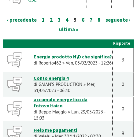
‹ precedente
1
2
3
4
5
6
7
8
seguente ›
ultima »
Risposte
Energia prodotto N\D che significa?
3
di
Roberto462
» Ven, 03/02/2023 - 12:26
Conto energia 4
di
GAIAN’S PRODUCTION
» Mer,
0
31/05/2023 - 06:40
accumulo energetico da
fotovoltaico
0
di
Beppe Maggio
» Lun, 29/05/2023 -
15:03
Help me pagamenti
9
di
Valelu
» Mer, 30/11/2022 - 02:30