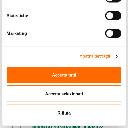
Cambio iban
di
Antonio Burrai
» Mer, 15/03/2023 -
0
Statistiche
22:01
Marketing
Rettifiche
9
di
Simonluca1
» Ven, 28/10/2022 - 15:47
Contattare GSE
Mostra dettagli
di
CALOGERO CARMINA
» Lun,
0
13/03/2023 - 11:08
Accetta tutti
Assicurazione
di
Giovanni273
» Sab, 10/09/2022 -
4
18:46
Accetta selezionati
Temperature minime impianto
certificato
0
di
Selva
» Mar, 14/02/2023 - 17:00
Rifiuta
Ritiro dedicato, dati energia
immessa non disponibili (impianto