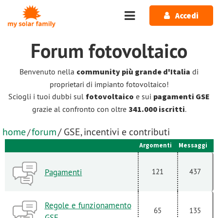
Salta al contenuto principale
Accedi
Forum
fotovoltaico
Benvenuto nella
community più grande d'Italia
di
proprietari di impianto fotovoltaico!
Sciogli i tuoi dubbi sul
fotovoltaico
e sui
pagamenti GSE
grazie al confronto con oltre
341.000 iscritti
.
home
forum
/ GSE, incentivi e contributi
/
Argomenti
Messaggi
Pagamenti
121
437
Regole e funzionamento
65
135
GSE