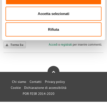
Usufrutto ad un figlio
Volendo dare l'usufrutto ad un figlio, cosa bisogna fare?
Accetta selezionati
Chiocar
Submitted by Chiocar on Dom, 18/08/2024 - 16:50
Rifiuta
+1
-1
0
Accedi
o
registrati
per inserire commenti.
Torna Su
Chi siamo
Contatti
Privacy policy
Cookie
Dichiarazione di accessibilità
POR FESR 2014-2020