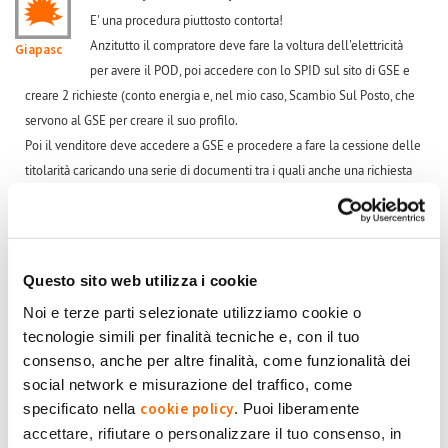
E' una procedura piuttosto contorta!
Anzitutto il compratore deve fare la voltura dell'elettricità
Giapasc
per avere il POD, poi accedere con lo SPID sul sito di GSE e
creare 2 richieste (conto energia e, nel mio caso, Scambio Sul Posto, che
servono al GSE per creare il suo profilo.
Poi il venditore deve accedere a GSE e procedere a fare la cessione delle
titolarità caricando una serie di documenti tra i quali anche una richiesta
firmata sia da lui che dal compratore.
Dopo una 15na di giorni arriverà la mail a entrambi di conferma del
passaggio o di richiesta di integrazione documentazione.
Quando arriva la conferma il compratore/subentrante nella mail troverà
Questo sito web utilizza i cookie
le indicazioni per inserire una serie di info proprie come l'IBAN
Noi e terze parti selezionate utilizziamo cookie o
perfezionando il trasferimento.
tecnologie simili per finalità tecniche e, con il tuo
In ogni caso io, che l'ho fatto il mese scorso da subentrante, mi sono fatto
consenso, anche per altre finalità, come funzionalità dei
aiutare dal numero verde del GSE 800.16.16.16 in questa maniera:
social network e misurazione del traffico, come
1) prima ho chiamato e mi sono fatto dire i documenti di cui mi dovevo
cookie policy
specificato nella
. Puoi liberamente
munire e i passaggi da fare;
accettare, rifiutare o personalizzare il tuo consenso, in
2) mi sono procurato i documenti (su file) ed ho chiamato per farmi