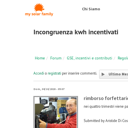
Salta al contenuto principale
Chi Siamo
Incongruenza kwh incentivati
Home
Forum
GSE, incentivi e contributi
Regol
Accedi
o
registrati
per inserire commenti.
Ultimo Me
Dom, 04/10/2020 - 09:07
rimborso forfettari
nei quattro trimestri viene p
Submitted by Aristide Di C