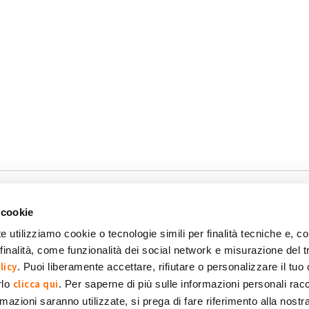
-1
 cookie
e utilizziamo cookie o tecnologie simili per finalità tecniche e, con
inalità, come funzionalità dei social network e misurazione del t
okie
Dichiarazione di accessibilità
POR FESR 2014-2020
licy
. Puoi liberamente accettare, rifiutare o personalizzare il tuo
clicca qui
rlo
. Per saperne di più sulle informazioni personali racc
formazioni saranno utilizzate, si prega di fare riferimento alla nost
 SpA Società Benefit
POWERED BY: