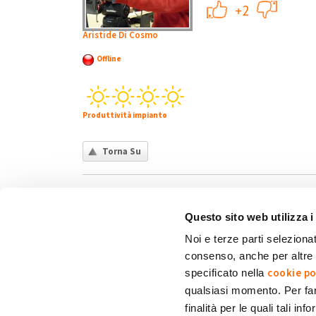
+1
+2
Aristide Di Cosmo
Offline
Produttività impianto
Torna Su
Questo sito web utilizza i
Noi e terze parti selezionat
consenso, anche per altre f
Chi siamo
Contatti
Privacy policy
Co
cookie po
specificato nella
qualsiasi momento. Per fa
finalità per le quali tali in
My Solar Family è un marchio di Eni Plenitude