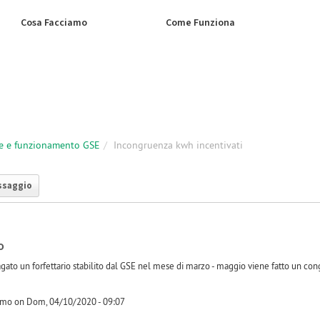
Cosa Facciamo
Come Funziona
e e funzionamento GSE
Incongruenza kwh incentivati
ssaggio
o
agato un forfettario stabilito dal GSE nel mese di marzo - maggio viene fatto un congu
osmo on Dom, 04/10/2020 - 09:07