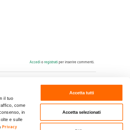
Accedi
o
registrati
per inserire commenti.
Accetta tutti
 il tuo
raffico, come
Seguici su
Accetta selezionati
 consenso, in
olte e sulle
Privacy
ra