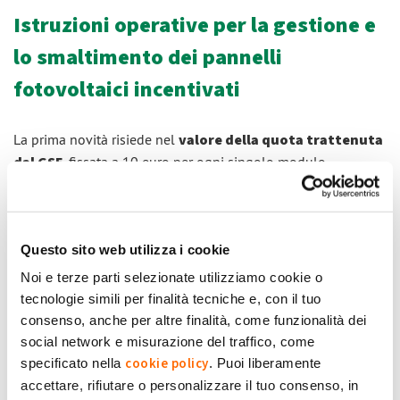
Istruzioni operative per la gestione e
lo smaltimento dei pannelli
fotovoltaici incentivati
La prima novità risiede nel
valore della quota trattenuta
dal GSE
, fissata a 10 euro per ogni singolo modulo
fotovoltaico a garanzia delle operazioni di gestione e
smaltimento, e che è stata equiparata sia per gli impianti
domestici sia per quelli professionali.
Questo sito web utilizza i cookie
La seconda novità riguarda
nuove tempistiche e
Noi e terze parti selezionate utilizziamo cookie o
modalità per partecipare
, in alternativa e a parità
tecnologie simili per finalità tecniche e, con il tuo
d’importo,
a un Sistema Collettivo
per la gestione e lo
consenso, anche per altre finalità, come funzionalità dei
smaltimento dei pannelli, come previsto dal D.lgs. 118/2020.
social network e misurazione del traffico, come
Questo anche per consentire l’esercizio dell’opzione agli
cookie policy
specificato nella
. Puoi liberamente
impianti del IV e V Conto Energia, i quali potranno
accettare, rifiutare o personalizzare il tuo consenso, in