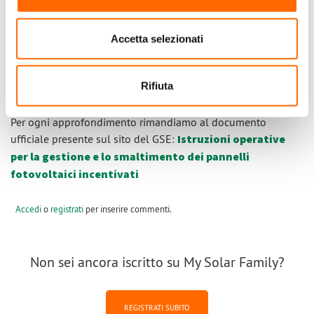
Infine, le ultime modifiche alle istruzioni hanno aggiornato
l’Allegato 8.3 (Dichiarazione di partecipazione a un Sistema
Collettivo), che si trova alla fine del documento di Istruzioni,
Accetta selezionati
con una nuova sezione, dedicata sempre al
Sistema
Collettivo
, attraverso cui confermare la correttezza degli
Rifiuta
importi versati per l’esercizio dell’opzione.
Per ogni approfondimento rimandiamo al documento
ufficiale presente sul sito del GSE:
Istruzioni operative
per la gestione e lo smaltimento dei pannelli
fotovoltaici incentivati
Accedi
o
registrati
per inserire commenti.
Non sei ancora iscritto su My Solar Family?
REGISTRATI SUBITO