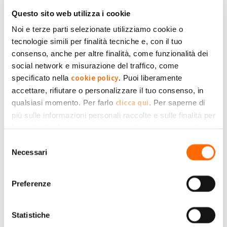
Questo sito web utilizza i cookie
Lun, 22/05/2017 - 07:44
#2
Noi e terze parti selezionate utilizziamo cookie o
Confermo anche io. Non ho
tecnologie simili per finalità tecniche e, con il tuo
consenso, anche per altre finalità, come funzionalità dei
Confermo anche io. Non ho molta esperienza, l'impianto e'
social network e misurazione del traffico, come
recente, ma sono passato sa 0,216€/kwh a 0,199€/Kwh.
notborn041170
cookie policy
specificato nella
. Puoi liberamente
Non capisco se entrino in gioco scaglioni di produzione o
accettare, rifiutare o personalizzare il tuo consenso, in
quant'altro.
clicca qui
qualsiasi momento. Per farlo
. Per saperne di
più sulle informazioni personali raccolte e sulle finalità per
Submitted by notborn041170 on Lun, 22/05/2017 - 07:44
le quali tali informazioni saranno utilizzate, si prega di
+1
-1
0
Privacy Policy
fare riferimento alla nostra
.
Selezione
Necessari
del
Accedi
o
registrati
per inserire commenti.
Torna Su
consenso
Preferenze
Ven, 07/07/2017 - 21:19
#3
Idem
Statistiche
Confermo anche io la diminuzione del contributo.