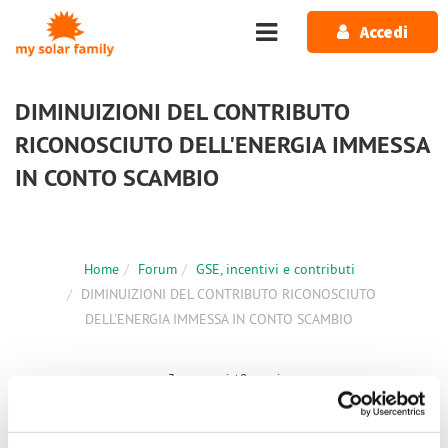
Salta al contenuto principale
Accedi
DIMINUIZIONI DEL CONTRIBUTO
RICONOSCIUTO DELL'ENERGIA IMMESSA
IN CONTO SCAMBIO
Home
Forum
GSE, incentivi e contributi
DIMINUIZIONI DEL CONTRIBUTO RICONOSCIUTO
DELL'ENERGIA IMMESSA IN CONTO SCAMBIO
3 messaggi / 0 nuovi
Accedi
o
registrati
per inserire commenti.
Ultimo Messaggio