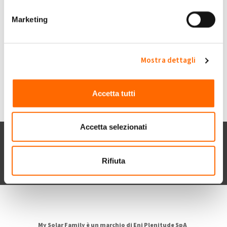
portale.gse
Marketing
Submitted by portale.gse on Ven, 07/07/2017 - 21:19
+1
-1
0
Mostra dettagli
Accedi
o
registrati
per inserire commenti.
Torna Su
Accetta tutti
Accetta selezionati
Chi siamo
Contatti
Privacy policy
Cookie
Dichiarazione di accessibilità
Rifiuta
POR FESR 2014-2020
My Solar Family è un marchio di Eni Plenitude SpA