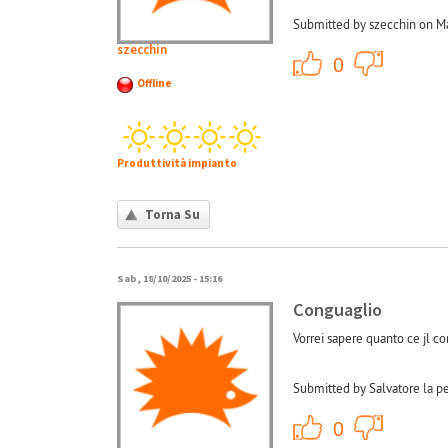
Submitted by szecchin on Ma
szecchin
+1
0
Offline
Produttività impianto
Torna Su
Sab, 18/10/2025 - 15:16
Conguaglio
Vorrei sapere quanto ce jl c
Submitted by Salvatore la p
+1
0