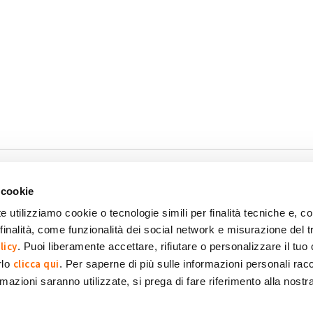
 cookie
e utilizziamo cookie o tecnologie simili per finalità tecniche e, con
inalità, come funzionalità dei social network e misurazione del t
okie
Dichiarazione di accessibilità
POR FESR 2014-2020
licy
. Puoi liberamente accettare, rifiutare o personalizzare il tuo
clicca qui
rlo
. Per saperne di più sulle informazioni personali racc
formazioni saranno utilizzate, si prega di fare riferimento alla nost
 SpA Società Benefit
POWERED BY: