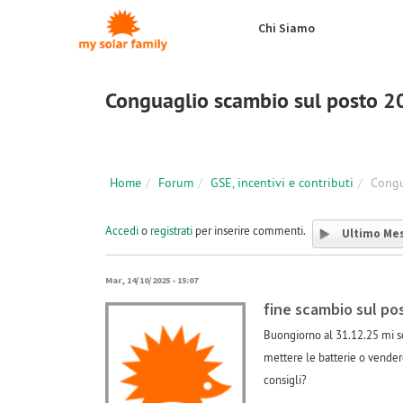
Salta al contenuto principale
Chi Siamo
Conguaglio scambio sul posto 
Home
Forum
GSE, incentivi e contributi
Congu
Accedi
o
registrati
per inserire commenti.
Ultimo Me
Mar, 14/10/2025 - 15:07
fine scambio sul po
Buongiorno al 31.12.25 mi sc
mettere le batterie o vendere
consigli?