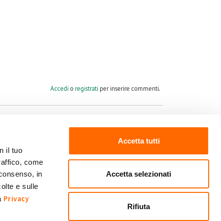
Accedi
o
registrati
per inserire commenti.
Accetta tutti
 il tuo
raffico, come
Seguici su
Accetta selezionati
 consenso, in
olte e sulle
Privacy
ra
Rifiuta