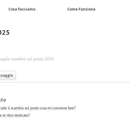
Cosa Facciamo
Come Funziona
2025
aglio scambio sul posto 2025
ssaggio
sto
ade il scambio sul posto cosa mi conviene fare?
 al ritiro dedicato?