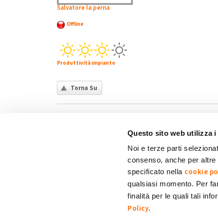
Salvatore la perna
Offline
Produttività impianto
Torna Su
Questo sito web utilizza i
Noi e terze parti selezionat
consenso, anche per altre f
Chi siamo
Contatti
Privacy policy
Co
cookie po
specificato nella
qualsiasi momento. Per fa
finalità per le quali tali in
My Solar Family è un marchio di Eni Plenitude
Policy
.
Via Giovanni Lorenzini, 4