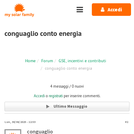
Salta al contenuto principale
Accedi
conguaglio conto energia
Home
Forum
GSE, incentivi e contributi
conguaglio conto energia
4 messaggi / 0 nuovi
Accedi
o
registrati
per inserire commenti.
Ultimo Messaggio
Lun, 30/06/2025 - 12:53
#2
conguaglio