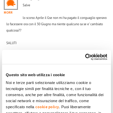
Salve
MORR
lo scorso Aprile il Gse non mi ha pagato il conguaglio speravo
lo facessere ora con il 30 Giugno ma niente qualcuno sa se e' cambiato
qualcosa??
SALUTI
Submitted by MORR on Lun, 30/06/2025 - 12:53
+1
-1
0
Questo sito web utilizza i cookie
Accedi
o
registrati
per inserire commenti.
Torna Su
Noi e terze parti selezionate utilizziamo cookie o
tecnologie simili per finalità tecniche e, con il tuo
Gio, 31/07/2025 - 12:57
#3
consenso, anche per altre finalità, come funzionalità dei
Conguaglio
social network e misurazione del traffico, come
cookie policy
specificato nella
. Puoi liberamente
Lo trovi mese per mese se associ le tue credenziali GSE