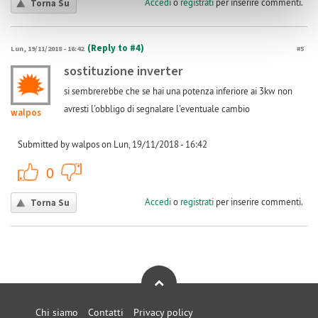
Accedi
o
registrati
per inserire commenti.
Torna Su
(Reply to #4)
Lun, 19/11/2018 - 16:42
#5
sostituzione inverter
si sembrerebbe che se hai una potenza inferiore ai 3kw non
avresti l'obbligo di segnalare l'eventuale cambio
walpos
Submitted by walpos on Lun, 19/11/2018 - 16:42
+1
-1
0
Accedi
o
registrati
per inserire commenti.
Torna Su
Chi siamo
Contatti
Privacy policy