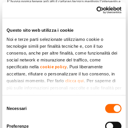
E' buona norma tenere agli atti il cartaceo tecnico meritorio l'intervento e
traccia del corretto smaltimento del componente fuori servizio.
Pensando di aver fatto cosa gradita.
Saluti.
Questo sito web utilizza i cookie
Submitted by robzallo on Mar, 28/11/2017 - 18:01
Noi e terze parti selezionate utilizziamo cookie o
tecnologie simili per finalità tecniche e, con il tuo
+1
-1
+2
consenso, anche per altre finalità, come funzionalità dei
social network e misurazione del traffico, come
Accedi
o
registrati
per inserire commenti.
Torna Su
cookie policy
specificato nella
. Puoi liberamente
accettare, rifiutare o personalizzare il tuo consenso, in
Sab, 27/01/2018 - 10:43
#3
clicca qui
qualsiasi momento. Per farlo
. Per saperne di
io ho installato un impianto
più sulle informazioni personali raccolte e sulle finalità per
le quali tali informazioni saranno utilizzate, si prega di
io ho installato un impianto da 3.67 kWp nel 2009, penso che
Privacy Policy
fare riferimento alla nostra
.
Selezione
tra un po' dovrò cambiare l'inverter (+ o - a metà vita impianto
Franco
M.
Necessari
del
mi diceva la ditta) quindi dato che l'impianto è > di 3 kWp,
consenso
dovrò comunicarlo al GSE?
Grazie
Preferenze