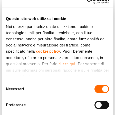
Nessun cambiamento
Ciao Stefano, dal 2013 i dati di energia sono trasmessi al GSE
Questo sito web utilizza i cookie
dal Distributore e non più dal Fornitore di energia. Questo
mysolarfamily
significa che non è più necessario comunicare al GSE il
Noi e terze parti selezionate utilizziamo cookie o
tecnologie simili per finalità tecniche e, con il tuo
cambio del Fornitore.
consenso, anche per altre finalità, come funzionalità dei
A presto!
social network e misurazione del traffico, come
cookie policy
specificato nella
. Puoi liberamente
il Team
accettare, rifiutare o personalizzare il tuo consenso, in
clicca qui
qualsiasi momento. Per farlo
. Per saperne di
Submitted by mysolarfamily on Gio, 05/04/2018 - 14:26
più sulle informazioni personali raccolte e sulle finalità per
+1
-1
+4
le quali tali informazioni saranno utilizzate, si prega di
Privacy Policy
fare riferimento alla nostra
.
Selezione
Accedi
o
registrati
per inserire commenti.
Torna Su
Necessari
del
consenso
Gio, 10/10/2019 - 17:50
#3
Preferenze
Ho cambiato fornitore Energia