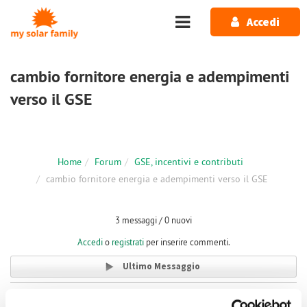
Salta al contenuto principale
Accedi
cambio fornitore energia e adempimenti
verso il GSE
Home
Forum
GSE, incentivi e contributi
cambio fornitore energia e adempimenti verso il GSE
3 messaggi / 0 nuovi
Accedi
o
registrati
per inserire commenti.
Ultimo Messaggio
Gio, 05/04/2018 - 14:26
#2