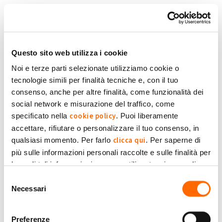
Salta al contenuto principale
Torna in Homepage
Schede primarie
Accedi
Questo sito web utilizza i cookie
Noi e terze parti selezionate utilizziamo cookie o
tecnologie simili per finalità tecniche e, con il tuo
Accedi con la tua Email
consenso, anche per altre finalità, come funzionalità dei
social network e misurazione del traffico, come
cookie policy
specificato nella
. Puoi liberamente
Oppure:
accettare, rifiutare o personalizzare il tuo consenso, in
clicca qui
qualsiasi momento. Per farlo
. Per saperne di
più sulle informazioni personali raccolte e sulle finalità per
le quali tali informazioni saranno utilizzate, si prega di
Privacy Policy
fare riferimento alla nostra
.
Selezione
Necessari
del
consenso
Preferenze