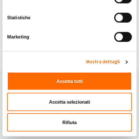
My Solar Family è sicuro.
Statistiche
Continuando accetti i nostri
Termini e Condizioni
e
Privacy Policy
.
Marketing
Hai domande?
Domande frequenti
oppure contattaci:
Email:
info@mysolarfamily.com
Mostra dettagli
Accetta tutti
Accetta selezionati
Rifiuta