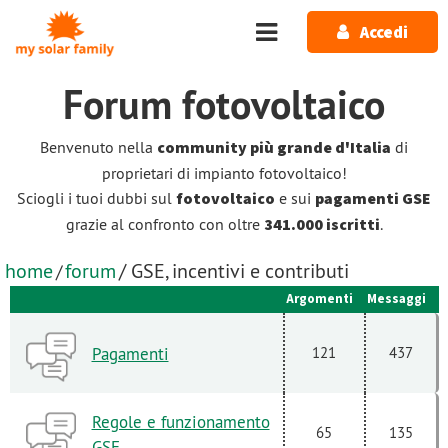
Salta al contenuto principale
Accedi
Forum
fotovoltaico
Benvenuto nella
community più grande d'Italia
di
proprietari di impianto fotovoltaico!
Sciogli i tuoi dubbi sul
fotovoltaico
e sui
pagamenti GSE
grazie al confronto con oltre
341.000 iscritti
.
home
forum
/ GSE, incentivi e contributi
/
Argomenti
Messaggi
Pagamenti
121
437
Regole e funzionamento
65
135
GSE