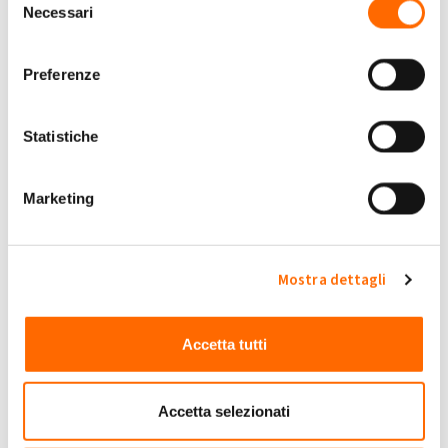
di
Giovanni108
» Dom, 28/08/2022 -
Necessari
del
19:05
consenso
Contatore di produzione
Preferenze
3
di
Emilionata
» Mar, 10/01/2023 - 19:30
ABOLIZIONE Unilaterale
Statistiche
convenzione riconoscimento
tariffa definita
3
di
Germano Valbusa
» Sab, 21/12/2024 -
Marketing
10:53
Energia prodotto N\D che significa?
3
di
Roberto462
» Ven, 03/02/2023 - 12:26
Mostra dettagli
conguaglio conto energia
di
nieddumario57
» Lun, 07/04/2025 -
3
Accetta tutti
08:54
contributo SSP differente
Accetta selezionati
di
francesco.maurano
» Lun, 29/05/2023
3
- 15:40