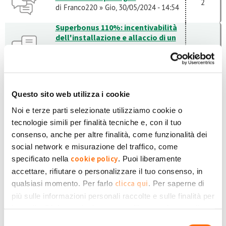
2
di
Franco220
» Gio, 30/05/2024 - 14:54
Superbonus 110%: incentivabilità
dell'installazione e allaccio di un
nuovo contatore in aggiunta
2
all'esistente
di
JP
» Sab, 20/11/2021 - 19:37
DIMINUIZIONI DEL CONTRIBUTO
RICONOSCIUTO DELL'ENERGIA
Questo sito web utilizza i cookie
IMMESSA IN CONTO SCAMBIO
2
di
Francesco Bellino
» Mer, 10/05/2017 -
Noi e terze parti selezionate utilizziamo cookie o
10:35
tecnologie simili per finalità tecniche e, con il tuo
Guasto inverter e pagamenti
consenso, anche per altre finalità, come funzionalità dei
di
Ernesto Rossi
» Ven, 30/10/2020 -
2
social network e misurazione del traffico, come
10:35
cookie policy
specificato nella
. Puoi liberamente
accettare, rifiutare o personalizzare il tuo consenso, in
Aiuto letture
clicca qui
qualsiasi momento. Per farlo
. Per saperne di
di
Emanuele107
» Mer, 26/10/2022 -
3
15:50
più sulle informazioni personali raccolte e sulle finalità per
le quali tali informazioni saranno utilizzate, si prega di
Differenza pagamenti Ritiro
Dedicato
Privacy Policy
fare riferimento alla nostra
.
Selezione
3