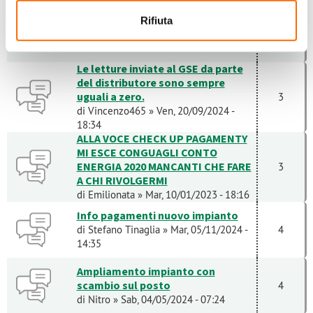
Dichiarazione dei redditi
Rifiuta
di
riccardopirri@h...
» Mer, 31/03/2021 -
3
10:36
Le letture inviate al GSE da parte
del distributore sono sempre
uguali a zero.
3
di
Vincenzo465
» Ven, 20/09/2024 -
18:34
ALLA VOCE CHECK UP PAGAMENTY
MI ESCE CONGUAGLI CONTO
ENERGIA 2020 MANCANTI CHE FARE
3
A CHI RIVOLGERMI
di
Emilionata
» Mar, 10/01/2023 - 18:16
Info pagamenti nuovo impianto
di
Stefano Tinaglia
» Mar, 05/11/2024 -
4
14:35
Ampliamento impianto con
scambio sul posto
4
di
Nitro
» Sab, 04/05/2024 - 07:24