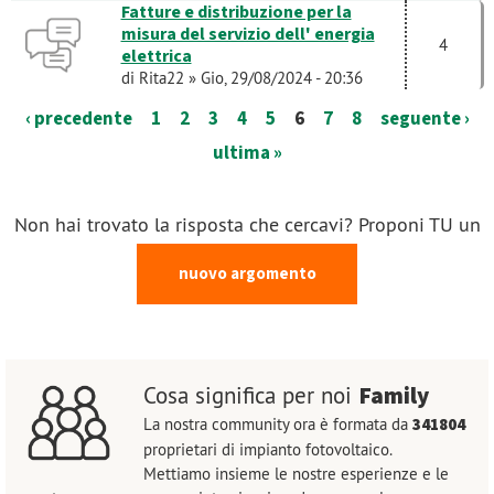
Fatture e distribuzione per la
misura del servizio dell' energia
4
elettrica
di
Rita22
» Gio, 29/08/2024 - 20:36
‹ precedente
1
2
3
4
5
6
7
8
seguente ›
ultima »
Non hai trovato la risposta che cercavi? Proponi TU un
nuovo argomento
Family
Cosa significa per noi
La nostra community ora è formata da
341804
proprietari di impianto fotovoltaico.
Mettiamo insieme le nostre esperienze e le