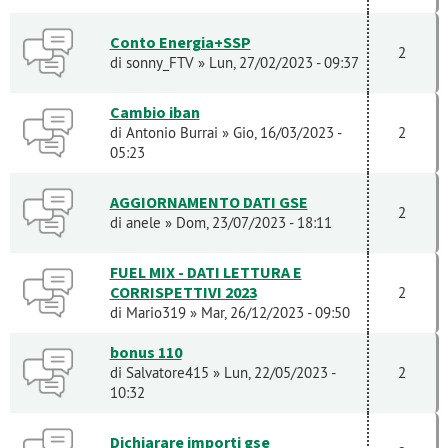
Conto Energia+SSP
2
di
sonny_FTV
» Lun, 27/02/2023 - 09:37
Cambio iban
di
Antonio Burrai
» Gio, 16/03/2023 -
2
05:23
AGGIORNAMENTO DATI GSE
2
di
anele
» Dom, 23/07/2023 - 18:11
FUEL MIX - DATI LETTURA E
CORRISPETTIVI 2023
2
di
Mario319
» Mar, 26/12/2023 - 09:50
bonus 110
di
Salvatore415
» Lun, 22/05/2023 -
2
10:32
Dichiarare importi gse