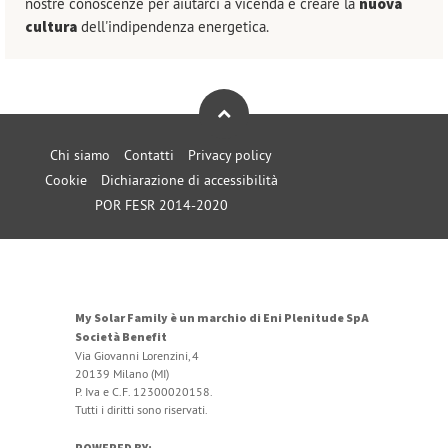
nostre conoscenze per aiutarci a vicenda e creare la
nuova
cultura
dell'indipendenza energetica.
Chi siamo
Contatti
Privacy policy
Cookie
Dichiarazione di accessibilità
POR FESR 2014-2020
My Solar Family è un marchio di Eni Plenitude SpA
Società Benefit
Via Giovanni Lorenzini, 4
20139 Milano (MI)
P. Iva e C.F. 12300020158.
Tutti i diritti sono riservati.