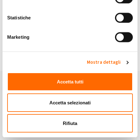
My Solar Family è sicuro.
Statistiche
Continuando accetti i nostri
Termini e Condizioni
e
Privacy Policy
.
Marketing
Hai domande?
Domande frequenti
oppure contattaci:
Email:
info@mysolarfamily.com
Mostra dettagli
Accetta tutti
Accetta selezionati
Rifiuta