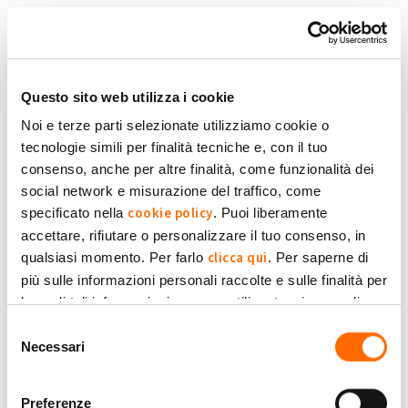
Salta al contenuto principale
Torna in Homepage
Schede primarie
Accedi
Questo sito web utilizza i cookie
Noi e terze parti selezionate utilizziamo cookie o
tecnologie simili per finalità tecniche e, con il tuo
Accedi con la tua Email
consenso, anche per altre finalità, come funzionalità dei
social network e misurazione del traffico, come
cookie policy
specificato nella
. Puoi liberamente
Oppure:
accettare, rifiutare o personalizzare il tuo consenso, in
clicca qui
qualsiasi momento. Per farlo
. Per saperne di
più sulle informazioni personali raccolte e sulle finalità per
le quali tali informazioni saranno utilizzate, si prega di
Privacy Policy
fare riferimento alla nostra
.
Selezione
Necessari
del
consenso
Preferenze