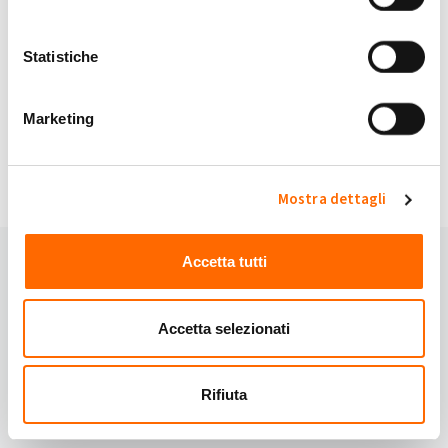
My Solar Family è sicuro.
Statistiche
Continuando accetti i nostri
Termini e Condizioni
e
Privacy Policy
.
Marketing
Hai domande?
Domande frequenti
oppure contattaci:
Email:
info@mysolarfamily.com
Mostra dettagli
Accetta tutti
Accetta selezionati
Rifiuta