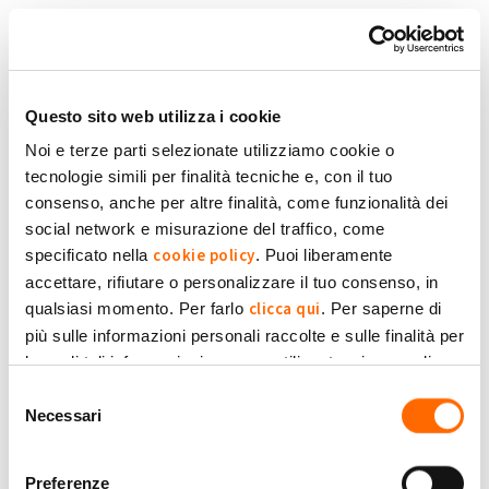
Salta al contenuto principale
Torna in Homepage
Schede primarie
Accedi
Questo sito web utilizza i cookie
Noi e terze parti selezionate utilizziamo cookie o
tecnologie simili per finalità tecniche e, con il tuo
Accedi con la tua Email
consenso, anche per altre finalità, come funzionalità dei
social network e misurazione del traffico, come
cookie policy
specificato nella
. Puoi liberamente
Oppure:
accettare, rifiutare o personalizzare il tuo consenso, in
clicca qui
qualsiasi momento. Per farlo
. Per saperne di
più sulle informazioni personali raccolte e sulle finalità per
le quali tali informazioni saranno utilizzate, si prega di
Privacy Policy
fare riferimento alla nostra
.
Selezione
Necessari
del
consenso
Preferenze