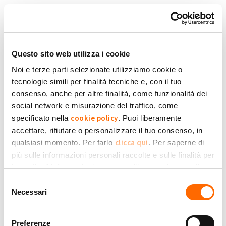
Salta al contenuto principale
Torna in Homepage
Schede primarie
Accedi
Questo sito web utilizza i cookie
Noi e terze parti selezionate utilizziamo cookie o
tecnologie simili per finalità tecniche e, con il tuo
Accedi con la tua Email
consenso, anche per altre finalità, come funzionalità dei
social network e misurazione del traffico, come
cookie policy
specificato nella
. Puoi liberamente
Oppure:
accettare, rifiutare o personalizzare il tuo consenso, in
clicca qui
qualsiasi momento. Per farlo
. Per saperne di
più sulle informazioni personali raccolte e sulle finalità per
le quali tali informazioni saranno utilizzate, si prega di
Privacy Policy
fare riferimento alla nostra
.
Selezione
Necessari
del
consenso
Preferenze