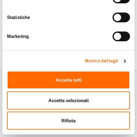
My Solar Family è sicuro.
Statistiche
Continuando accetti i nostri
Termini e Condizioni
e
Privacy Policy
.
Marketing
Hai domande?
Domande frequenti
oppure contattaci:
Email:
info@mysolarfamily.com
Mostra dettagli
Accetta tutti
Accetta selezionati
Rifiuta