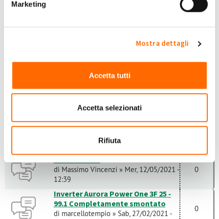
Marketing
problema con letture enel
0
di
Peppe1512
» Gio, 14/04/2022 - 16:33
Fotovoltaico
Mostra dettagli
di
Gianni Molinari
» Ven, 04/03/2022 -
0
08:26
Accetta tutti
Modifica orientamento pannelli
0
di
18q8WNmR
» Ven, 11/02/2022 - 14:49
Accetta selezionati
Garanzia impianto e mancata
produzione
1
di
DE SIMONE CONCETTA
» Ven,
Rifiuta
25/05/2018 - 02:40
Allarme 3G79
di
Massimo Vincenzi
» Mer, 12/05/2021 -
0
12:39
Inverter Aurora Power One 3F 25 -
99.1 Completamente smontato
0
di
marcellotempio
» Sab, 27/02/2021 -