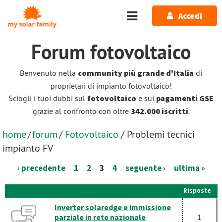
Salta al contenuto principale
Accedi
Forum
fotovoltaico
Benvenuto nella
community più grande d'Italia
di
proprietari di impianto fotovoltaico!
Sciogli i tuoi dubbi sul
fotovoltaico
e sui
pagamenti GSE
grazie al confronto con oltre
342.000 iscritti
.
home
forum
/
Fotovoltaico
/ Problemi tecnici
/
impianto FV
‹ precedente
1
2
3
4
seguente ›
ultima »
Risposte
Inverter solaredge e immissione
parziale in rete nazionale
1