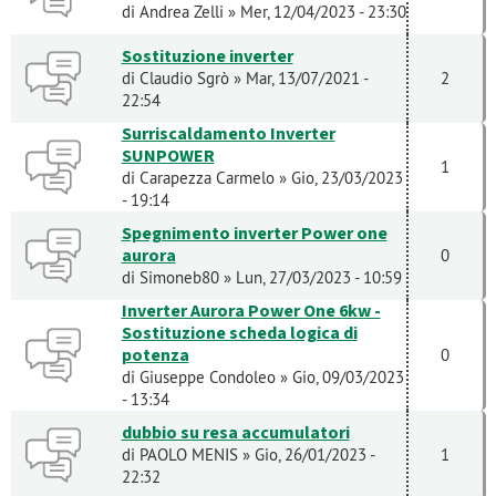
di
Andrea Zelli
» Mer, 12/04/2023 - 23:30
Sostituzione inverter
di
Claudio Sgrò
» Mar, 13/07/2021 -
2
22:54
Surriscaldamento Inverter
SUNPOWER
1
di
Carapezza Carmelo
» Gio, 23/03/2023
- 19:14
Spegnimento inverter Power one
aurora
0
di
Simoneb80
» Lun, 27/03/2023 - 10:59
Inverter Aurora Power One 6kw -
Sostituzione scheda logica di
potenza
0
di
Giuseppe Condoleo
» Gio, 09/03/2023
- 13:34
dubbio su resa accumulatori
di
PAOLO MENIS
» Gio, 26/01/2023 -
1
22:32