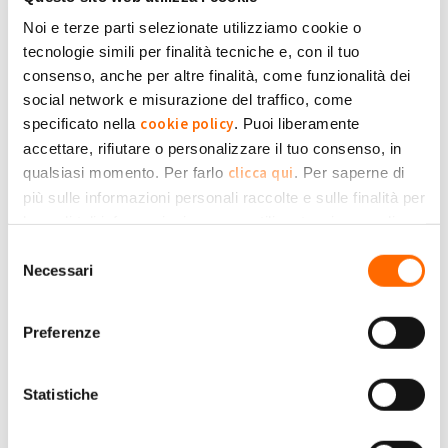
18:35
Noi e terze parti selezionate utilizziamo cookie o
A chi rivolgersi per la
tecnologie simili per finalità tecniche e, con il tuo
MANUTENZIONE??
1
consenso, anche per altre finalità, come funzionalità dei
di
Condominio Stra...
» Lun, 26/09/2022
social network e misurazione del traffico, come
- 20:22
cookie policy
specificato nella
. Puoi liberamente
Autoconsumo 0
accettare, rifiutare o personalizzare il tuo consenso, in
di
Maurizio_1986Cr
» Lun, 19/09/2022 -
0
clicca qui
qualsiasi momento. Per farlo
. Per saperne di
01:27
più sulle informazioni personali raccolte e sulle finalità per
Autoconsumo 0
le quali tali informazioni saranno utilizzate, si prega di
di
Maurizio_1986Cr
» Lun, 19/09/2022 -
0
Privacy Policy
fare riferimento alla nostra
.
Selezione
01:25
Necessari
del
consenso
Batteria accumulo tesla
0
di
F7k5kaJu
» Gio, 08/09/2022 - 20:25
Preferenze
Sostituzione di un fusibile
2
Statistiche
di
sandro571
» Ven, 26/08/2022 - 14:19