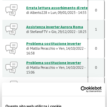
Errata lettura assorbimento di rete
0
di
Alberto228
» Lun, 09/01/2023 - 14:55
Assistenza inverter Aurora Roma
1
di
StefanoFTV
» Gio, 29/12/2022 - 18:25
Problema sostituzione inverter
di
Mattia Peracchio
» Ven, 14/10/2022 -
0
16:58
Problema sostituzione inverter
di
Mattia Peracchio
» Ven, 14/10/2022 -
0
15:06
Inverter
1
di
Ciro Alaia
» Dom, 02/10/2022 - 09:38
modifica comando remoto inverter
di
Emiliano Zapata
» Ven, 30/09/2022 -
0
Questo sito web utilizza i cookie