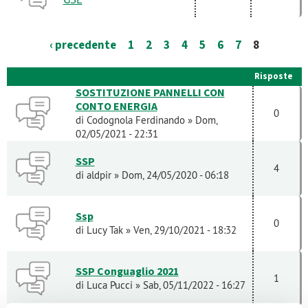
‹ precedente
1
2
3
4
5
6
7
8
Risposte
SOSTITUZIONE PANNELLI CON
CONTO ENERGIA
0
di
Codognola Ferdinando
» Dom,
02/05/2021 - 22:31
SSP
4
di
aldpir
» Dom, 24/05/2020 - 06:18
Ssp
0
di
Lucy Tak
» Ven, 29/10/2021 - 18:32
SSP Conguaglio 2021
1
di
Luca Pucci
» Sab, 05/11/2022 - 16:27