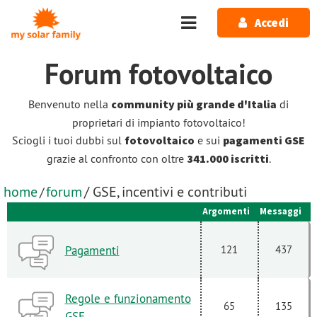
Salta al contenuto principale
Accedi
Forum
fotovoltaico
Benvenuto nella
community più grande d'Italia
di
proprietari di impianto fotovoltaico!
Sciogli i tuoi dubbi sul
fotovoltaico
e sui
pagamenti GSE
grazie al confronto con oltre
341.000 iscritti
.
home
forum
/ GSE, incentivi e contributi
/
Argomenti
Messaggi
Pagamenti
121
437
Regole e funzionamento
65
135
GSE