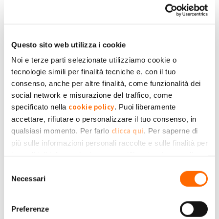
SSP, detrazione fiscale, batteria
accumulo
1
di
g.testa.web
» Gio, 03/11/2022 - 17:49
SSP: riattivazione liquidazione
Questo sito web utilizza i cookie
eccedenze dopo revoca
0
Noi e terze parti selezionate utilizziamo cookie o
di
AlbertinoOttanta
» Mer, 16/08/2023 -
18:22
tecnologie simili per finalità tecniche e, con il tuo
Superbonus 110%: incentivabilità
consenso, anche per altre finalità, come funzionalità dei
dell'installazione e allaccio di un
social network e misurazione del traffico, come
nuovo contatore in aggiunta
2
cookie policy
specificato nella
. Puoi liberamente
all'esistente
accettare, rifiutare o personalizzare il tuo consenso, in
di
JP
» Sab, 20/11/2021 - 19:37
clicca qui
qualsiasi momento. Per farlo
. Per saperne di
Temperature minime impianto
più sulle informazioni personali raccolte e sulle finalità per
certificato
0
di
Selva
» Mar, 14/02/2023 - 17:00
le quali tali informazioni saranno utilizzate, si prega di
Privacy Policy
fare riferimento alla nostra
.
Selezione
Trasloco
Necessari
del
di
DavideRavarino
» Sab, 18/10/2025 -
0
consenso
07:51
Preferenze
Trattenute smaltimento RAEE