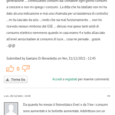
generazione ... controllando consumi dal contatore ogni giorno consumi
a crescere e non mi spiego i conzumi . La ditta che ha istallato non mi ha
dato alcuna indicazione e mai una chiamata per un'assistenza di controllo
.. mi ha lasciato da solo .. credo che sia mal funzionamento ... non ho
ricevuto nessun rimborso dal GSE ... deluso mai speso tanti soldi di
consumo elettrico nemmeno quando in casa eramo 4 e tutto allacciato
all'enel senza badare al consumo di luce... cosa ne pensate .. grazie
..@@
Submitted by Gaetano Di Benedetto on Ven, 31/12/2021 - 12:45
+1
-1
0
Accedi
o
registrati
per inserire commenti.
Torna Su
Lun, 05/12/2022 - 10:38
#3
Da quando ho messo il fotovoltaico Enel x da 3 kw i consumi
sono aumentati e le bollette aumentate. Addirittura con un