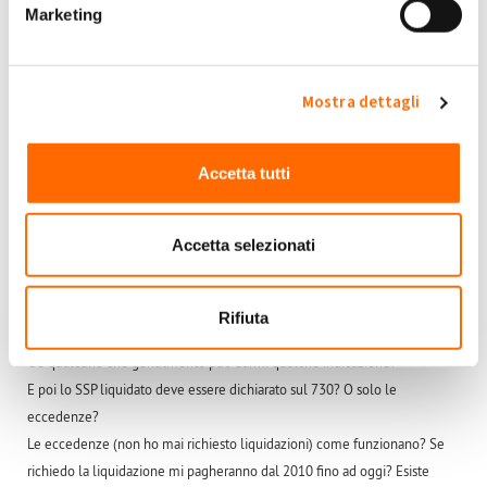
Marketing
Accedi
o
registrati
per inserire commenti.
Torna Su
Mostra dettagli
Dom, 17/09/2023 - 11:26
#7
Buongiorno e grazie per questo Forum che ho potuto
conoscere dopo ben 13 anni dell'installazione del FV.
Accetta tutti
Purtroppo ho avuto un'assistenza praticamente inesistente
Abe50
dopo l'installazione e ad oggi nonostante varie ricerche non
Accetta selezionati
mi sono ancora chiari dei meccanismi.
Se ho capito bene, TUTTA l'energia prodotta viene incentivata tramite
contributo. Ma non ho capito come funziona lo SSP e come viene
Rifiuta
calcolato.
C'è qualcuno che gentilmente può darmi qualche indicazione?
E poi lo SSP liquidato deve essere dichiarato sul 730? O solo le
eccedenze?
Le eccedenze (non ho mai richiesto liquidazioni) come funzionano? Se
richiedo la liquidazione mi pagheranno dal 2010 fino ad oggi? Esiste