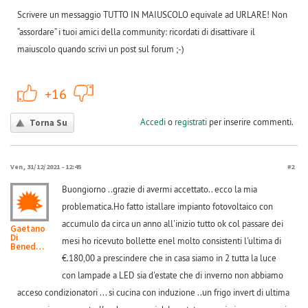
Scrivere un messaggio TUTTO IN MAIUSCOLO equivale ad URLARE! Non
“assordare” i tuoi amici della community: ricordati di disattivare il
maiuscolo quando scrivi un post sul forum ;-)
+1
-1
+16
Accedi
o
registrati
per inserire commenti.
Torna Su
Ven, 31/12/2021 - 12:45
#2
Buongiorno ..grazie di avermi accettato.. ecco la mia
problematica.Ho fatto istallare impianto fotovoltaico con
accumulo da circa un anno all'inizio tutto ok col passare dei
Gaetano
Di
mesi ho ricevuto bollette enel molto consistenti l'ultima di
Benedetto
€.180,00 a prescindere che in casa siamo in 2 tutta la luce
con lampade a LED sia d'estate che di inverno non abbiamo
acceso condizionatori ... si cucina con induzione ..un frigo invert di ultima