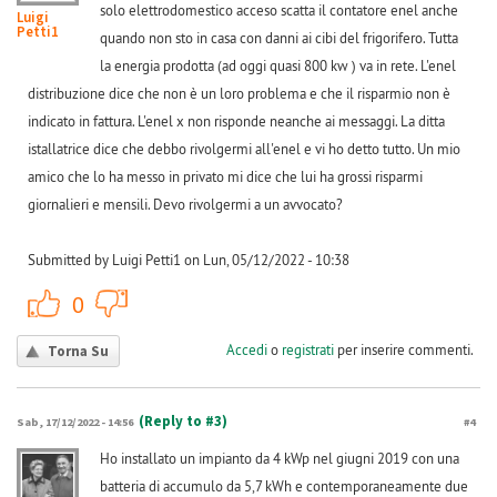
solo elettrodomestico acceso scatta il contatore enel anche
Luigi
Petti1
quando non sto in casa con danni ai cibi del frigorifero. Tutta
la energia prodotta (ad oggi quasi 800 kw ) va in rete. L'enel
distribuzione dice che non è un loro problema e che il risparmio non è
indicato in fattura. L'enel x non risponde neanche ai messaggi. La ditta
istallatrice dice che debbo rivolgermi all'enel e vi ho detto tutto. Un mio
amico che lo ha messo in privato mi dice che lui ha grossi risparmi
giornalieri e mensili. Devo rivolgermi a un avvocato?
Submitted by Luigi Petti1 on Lun, 05/12/2022 - 10:38
+1
-1
0
Accedi
o
registrati
per inserire commenti.
Torna Su
(Reply to #3)
Sab, 17/12/2022 - 14:56
#4
Ho installato un impianto da 4 kWp nel giugni 2019 con una
batteria di accumulo da 5,7 kWh e contemporaneamente due