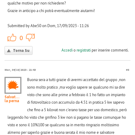
qualche motivo per non richiedere?
Grazie in anticipo a chi potrà eventualmente aiutarmi!
Submitted by Abe50 on Dom, 17/09/2023 - 11:26
+1
-1
0
Accedi
o
registrati
per inserire commenti.
Torna Su
Mer, 04/10/2023 - 21:43
#8
Buona sera a tutti grazie di avermi accettato del gruppo ,non
sono molto pratico ,ma voglio sapere se qualcuno mi sa dire
visto che sono alle prime a febbraio il 1 ho fatto un impianto
Salvatore
la perna
di fotovoltaico con accumulo da 4.51 in pratica 5 kw sapevo
che fino a 5 kilovat non c'erano tasse per uso domestico, però
leggendo ho visto che gmfino 3 kw non si pagano le tasse comunque ho
visto e sono il 10%100 se qualcuno sa in merito ringrazio moltissimo
almeno per saperlo grazie e buona serata il mio nome e salvatore