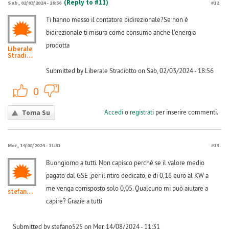
(Reply to #11)
Sab, 02/03/2024 - 18:56
#12
Ti hanno messo il contatore bidirezionale?Se non è
bidirezionale ti misura come consumo anche l'energia
prodotta
Liberale
Stradiotto
Submitted by Liberale Stradiotto on Sab, 02/03/2024 - 18:56
+1
-1
0
Accedi
o
registrati
per inserire commenti.
Torna Su
Mer, 14/08/2024 - 11:31
#13
Buongiorno a tutti. Non capisco perché se il valore medio
pagato dal GSE ,per il ritiro dedicato, e di 0,16 euro al KW a
me venga corrisposto solo 0,05. Qualcuno mi può aiutare a
stefano525
capire? Grazie a tutti
Submitted by stefano525 on Mer, 14/08/2024 - 11:31