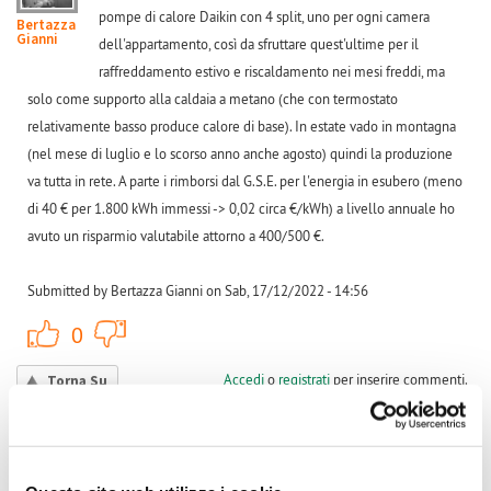
pompe di calore Daikin con 4 split, uno per ogni camera
Bertazza
Gianni
dell'appartamento, così da sfruttare quest'ultime per il
raffreddamento estivo e riscaldamento nei mesi freddi, ma
solo come supporto alla caldaia a metano (che con termostato
relativamente basso produce calore di base). In estate vado in montagna
(nel mese di luglio e lo scorso anno anche agosto) quindi la produzione
va tutta in rete. A parte i rimborsi dal G.S.E. per l'energia in esubero (meno
di 40 € per 1.800 kWh immessi -> 0,02 circa €/kWh) a livello annuale ho
avuto un risparmio valutabile attorno a 400/500 €.
Submitted by Bertazza Gianni on Sab, 17/12/2022 - 14:56
+1
-1
0
Accedi
o
registrati
per inserire commenti.
Torna Su
Lun, 03/07/2023 - 15:27
#5
Buongiorno, sono proprietario di un impianto da