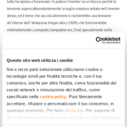
tutto ha ripreso a funzionare. In pratica l'inverter va un blocco perché la
tensione supera abbondantemente la soglia massima settata nell'inverter
stesso, ed è bene che sia così altrimenti si rischierebbe una tensione
all'interno dell''abitazione troppo alta (>260V) che fulminerebbe
elettrodomestici, computer, lampadine ecc. Enel specialmente nelle
abitazioni di campagna fornisce energia monofase 220V prelevandola dal
trifase+neutro cioè una fase+neutro ed a seconda di quale fase viene
presa come riferimento ci possono essere appesi più o meno utenti e
quindi avere tensioni di 230V oppure anche maggiori. Nel mio caso mi
Questo sito web utilizza i cookie
avevano connesso ad una fase con 245V , mi hanno spostato su un'altra
Noi e terze parti selezionate utilizziamo cookie o
fase a 230V e di colpo tutto ha iniziato a funzionare correttamente.
tecnologie simili per finalità tecniche e, con il tuo
consenso, anche per altre finalità, come funzionalità dei
Submitted by Marco Romano on Lun, 09/07/2018 - 22:47
social network e misurazione del traffico, come
+1
-1
cookie policy
specificato nella
. Puoi liberamente
0
accettare, rifiutare o personalizzare il tuo consenso, in
Accedi
o
registrati
per inserire commenti.
Torna Su
clicca qui
qualsiasi momento. Per farlo
. Per saperne di
più sulle informazioni personali raccolte e sulle finalità per
le quali tali informazioni saranno utilizzate, si prega di