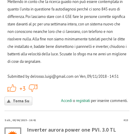
Mettendo in conto che la ricerca guasto non può essere contemplata in
quanto l’unita in questione fa autodiagnosi perché ci sono 845 euro di
differenza. Poi lasciamo stare con il GSE fare le persone corrette significa
stare davanti al pc per una settimana intera, con un sistema nuovo che
non conoscono neanche loro che ci lavorano, con telefono e non
risolvere nulla. Alla fine non siamo minimamente tutelati perché le ditte
che installato e, badate bene dismettono i pannnelli e inverter, chiudono i
battenti alla velocità della luce. Scusate lo sfogo ma ne avrei un miglione
di cose da segnalare.
Submitted by delrosso.luigi@gmail.com on Ven, 09/11/2018 - 14:51
+1
-1
+3
Accedi
o
registrati
per inserire commenti.
Torna Su
Sab, 08/06/2019 - 16:41
#15
Inverter aurora power one PVI. 3.0 TL