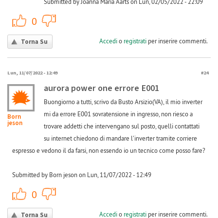
Submitted by Joanna Maria Aarts on Lun, 02/05/2022 - 22:09
+1
-1
0
Accedi
o
registrati
per inserire commenti.
Torna Su
Lun, 11/07/2022 - 12:49
#24
aurora power one errore E001
Buongiorno a tutti, scrivo da Busto Arsizio(VA), il mio inverter
mi da errore E001 sovratensione in ingresso, non riesco a
Born
jeson
trovare addetti che intervengano sul posto, quelli contattati
su internet chiedono di mandare l'inverter tramite corriere
espresso e vedono il da farsi, non essendo io un tecnico come posso fare?
Submitted by Born jeson on Lun, 11/07/2022 - 12:49
+1
-1
0
Accedi
o
registrati
per inserire commenti.
Torna Su