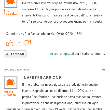
Da tre giorni l'inverter segnala "misura riso low 0,10 . Era
successo 12 mesi fà , ma poi siè sistemato da solo senza
Elio
Pappalardo
interventi. Qualcuno mi sa dire se dipende dall'isolamento a
terra? E se si come dovrei provvedere? Grazie per la risposta.
Submitted by Elio Pappalardo on Mar, 09/06/2020 - 15:54
+1
-1
+1
Accedi
o
registrati
per inserire commenti.
Torna Su
Lun, 30/11/2020 - 00:56
#19
INVERTER ABB ONE
Il mio problema invece riguarda la produzione, in quanto
inverter segnale un codice di errore Lim 100% code 4, in
Nicola
Cirrotta
pratica Enel fornisce una tensione bassa mandando inverter
in protezione e abbassa la produzione, infatti i valori Vgrid
segnalano in base ai giorni da 209- 219 volte.. risolvere con Enel sembra