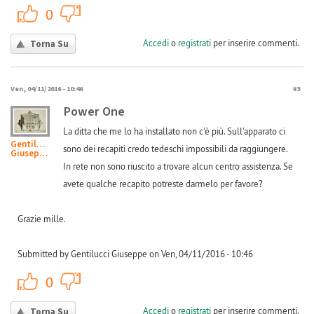
+1
-1
0
Accedi
o
registrati
per inserire commenti.
Torna Su
Ven, 04/11/2016 - 10:46
#3
Power One
La ditta che me lo ha installato non c'è più. Sull'apparato ci
Gentilucci
sono dei recapiti credo tedeschi impossibili da raggiungere.
Giuseppe
In rete non sono riuscito a trovare alcun centro assistenza. Se
avete qualche recapito potreste darmelo per favore?
Grazie mille.
Submitted by Gentilucci Giuseppe on Ven, 04/11/2016 - 10:46
+1
-1
0
Accedi
o
registrati
per inserire commenti.
Torna Su