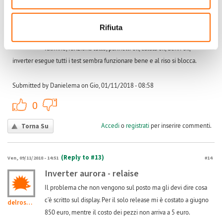
inverter aurora power one
Ciao Valentin, di quale relè parli, mi interessa perché il mio
Rifiuta
aurora si blocca su riso low, l'impianto è stato sfiorato da un
Danielema
fulmine, funziona tutto, pannelli ok, calata ok, dehn ok,
inverter esegue tutti i test sembra funzionare bene e al riso si blocca.
Submitted by Danielema on Gio, 01/11/2018 - 08:58
+1
-1
0
Accedi
o
registrati
per inserire commenti.
Torna Su
(Reply to #13)
Ven, 09/11/2018 - 14:51
#14
Inverter aurora - relaise
Il problema che non vengono sul posto ma gli devi dire cosa
c’è scritto sul display. Per il solo release mi è costato a giugno
delrosso.luigi@...
850 euro, mentre il costo dei pezzi non arriva a 5 euro.