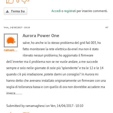
0
Accedi
o
registrati
per inserire commenti.
Torna Su
Ven, 14/04/2017 - 10:10
#7
Aurora Power One
salve, ho anche io lo stesso problema del grid fail 003, ho
fatto monitorare la rete elettrica da enel ma non è stato
ramamaghesci
rilevato nessun problema, ho aggiornato il firmware
dell'inverter ma il problema non se ne vuole andare, a me succede
sempre e solo nelle giornate di sole più "splendente" e tra le 12 e le 14
quando c'è più irradiazione, potete darmi un consiglio? In Aurora mi
hanno detto che avevano installato originariamente un firmware con una
soglia di tolleranza bassa e con quello di ora non dovrebbe accadere ma
invece.......
Submitted by ramamaghesci on Ven, 14/04/2017 - 10:10