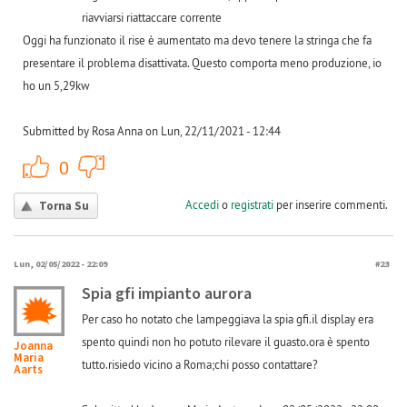
riavviarsi riattaccare corrente
Oggi ha funzionato il rise è aumentato ma devo tenere la stringa che fa
presentare il problema disattivata. Questo comporta meno produzione, io
ho un 5,29kw
Submitted by Rosa Anna on Lun, 22/11/2021 - 12:44
+1
-1
0
Accedi
o
registrati
per inserire commenti.
Torna Su
Lun, 02/05/2022 - 22:09
#23
Spia gfi impianto aurora
Per caso ho notato che lampeggiava la spia gfi.il display era
spento quindi non ho potuto rilevare il guasto.ora è spento
Joanna
Maria
tutto.risiedo vicino a Roma;chi posso contattare?
Aarts