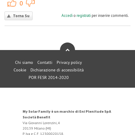
+1
-1
0
Accedi
o
registrati
per inserire commenti.
Torna Su
Chi siamo
Contatti
Privacy policy
Cookie
Dichiarazione di accessibilità
POR FESR 2014-2020
My Solar Family è un marchio di Eni Plenitude SpA
Società Benefit
Via Giovanni Lorenzini, 4
20139 Milano (MI)
P. Iva e C.F. 12300020158.