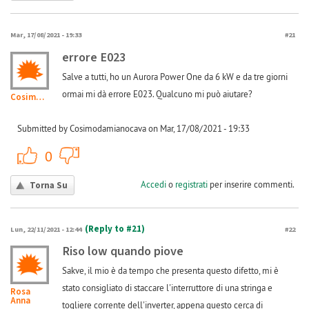
Mar, 17/08/2021 - 19:33
#21
errore E023
Salve a tutti, ho un Aurora Power One da 6 kW e da tre giorni
ormai mi dà errore E023. Qualcuno mi può aiutare?
Cosimodamianocava
Submitted by Cosimodamianocava on Mar, 17/08/2021 - 19:33
+1
-1
0
Accedi
o
registrati
per inserire commenti.
Torna Su
(Reply to #21)
Lun, 22/11/2021 - 12:44
#22
Riso low quando piove
Sakve, il mio è da tempo che presenta questo difetto, mi è
stato consigliato di staccare l'interruttore di una stringa e
Rosa
Anna
togliere corrente dell'inverter, appena questo cerca di