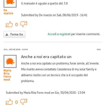
Il manuale è uguale a quello del 3.8
De
marzio
Submitted by De marzio on Sab, 08/06/2019 - 16:41
+1
-1
0
Accedi
o
registrati
per inserire commenti.
Torna Su
Gio, 30/04/2020 - 13:04
#16
Anche a noi era capitato un
Anche a noi era capitato un problema, forse simile, all'inverte.
Mio marito aveva contattato l'assistenza di my solar family e
Maria
Rita
abbiamo risolto con un tecnico che si è occupato del
Ferro
mod
problema.
Submitted by Maria Rita Ferro mod on Gio, 30/04/2020 - 13:04
+1
-1
0