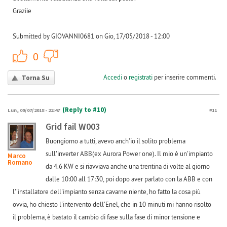
Graziie
Submitted by GIOVANNI0681 on Gio, 17/05/2018 - 12:00
+1
-1
0
Accedi
o
registrati
per inserire commenti.
Torna Su
(Reply to #10)
Lun, 09/07/2018 - 22:47
#11
Grid fail W003
Buongiorno a tutti, avevo anch'io il solito problema
sull'inverter ABB(ex Aurora Power one). Il mio è un'impianto
Marco
Romano
da 4.6 KW e si riavviava anche una trentina di volte al giorno
dalle 10:00 all 17:30, poi dopo aver parlato con la ABB e con
l''installatore dell'impianto senza cavarne niente, ho fatto la cosa più
ovvia, ho chiesto l'intervento dell'Enel, che in 10 minuti mi hanno risolto
il problema, è bastato il cambio di fase sulla fase di minor tensione e